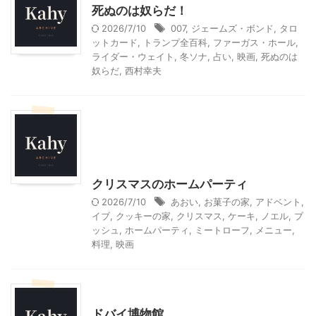
死ぬのは奴らだ！
2026/7/10
007
,
ジェームズ・ボンド
,
タロ
ットカード
,
トランプ全百科
,
ファーガス・ホール
,
ライダー・ウェイト
,
冬ソナ
,
占い
,
映画
,
死ぬのは
奴らだ
,
西村幸夫
クリスマス
季節行事・イベント
我が家とよそサマのホームパーティ
料理・お菓子
映画
クリスマスのホームパーティ
2026/7/10
あおい
,
お菓子の家
,
アドベント
,
イブ
,
クッキーの家
,
クリスマス
,
ケーキ
,
ノエル
,
ブ
ッシュ
,
ホームパーティ
,
ミートローフ
,
メニュー
,
料理
,
映画
ドバイ旅行
ドバイ博物館