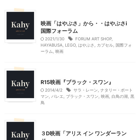
東京レジャー、観光
映画「はやぶさ」から・・はやぶさi
国際フォーラム
2021/1/30
FORUM ART SHOP
,
HAYABUSA
,
LEGO
,
はやぶさ
,
カプセル
,
国際フォ
ーラム
,
映画
大人になってからのバレエ
映画
R15映画『ブラック・スワン』
2014/4/2
サラ・レーン
,
ナタリー・ポート
マン
,
バレエ
,
ブラック・スワン
,
映画
,
白鳥の湖
,
黒
鳥
映画
３D映画「アリス イン ワンダーラン