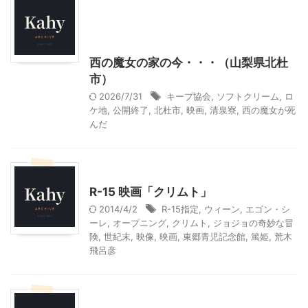
山梨グルメ
山梨・長野レジャー、観光
日本国内映画、ドラマ、CMのロケ地
西の魔女の家の今・・・（山梨県北杜
市）
2026/7/31
キープ協会
,
ソフトクリーム
,
ロ
ケ地
,
公開終了
,
北杜市
,
映画
,
清泉寮
,
西の魔女が死
んだ
アート
映画
R-15 映画「クリムト」
2014/4/2
R-15指定
,
ウィーン
,
エゴン・シ
ーレ
,
オープニング
,
クリムト
,
ジョジョの奇妙な冒
険
,
世紀末
,
映像
,
映画
,
東郷青児記念館
,
篤姫
,
荒木
飛呂彦
こだわりの品
児童書