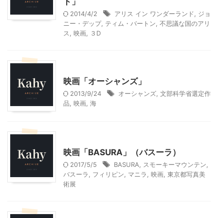
ド」
2014/4/2
アリス イン ワンダーランド
,
ジョ
ニー・デップ
,
ティム・バートン
,
不思議な国のアリ
ス
,
映画
,
３D
モニター
映画
映画「オーシャンズ」
2013/9/24
オーシャンズ
,
文部科学省選定作
品
,
映画
,
海
映画
映画「BASURA」（バスーラ）
2017/5/5
BASURA
,
スモーキーマウンテン
,
バスーラ
,
フィリピン
,
マニラ
,
映画
,
東京都写真美
術展
北杜市周辺（清里、小淵沢他）レジャー、観光