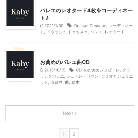
大人になってからのバレエ
バレエのレオタード4枚をコーディネー
ト♪
2021/1/30
Dessus Dessous
,
コーディネー
ト
,
ドウッシュ ドゥッスゥ
,
バレエ
,
レオタード
大人になってからのバレエ
子どものバレエ
お薦めのバレエ曲CD
2013/10/15
CD
,
のだめカンタビーレ
,
クラ
ッシクバレエ
,
シュトレーゼマン
,
ロミオとジュリエ
ット
,
収録曲
,
曲
,
絵本
Next »
1
2