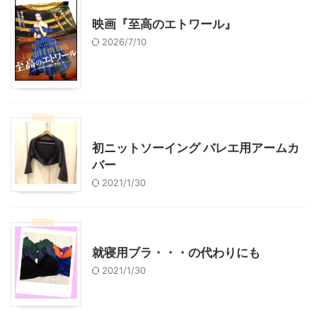
大人になってからのバレエ
映画
映画『至高のエトワール』
2026/7/10
ハンドメイド
大人になってからのバレエ
初ニットソーイング バレエ用アームカ
バー
2021/1/30
大人になってからのバレエ
美容
就寝用ブラ・・・の代わりにも
2021/1/30