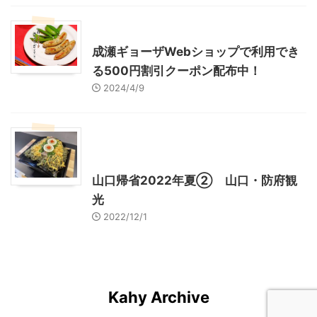
東京グルメ
町田周辺
成瀬ギョーザWebショップで利用でき
る500円割引クーポン配布中！
2024/4/9
グルメ
レジャー、お出かけ、観光
山口グルメ
山口レジャー、観光
山口帰省2022年夏② 山口・防府観
光
2022/12/1
Kahy Archive