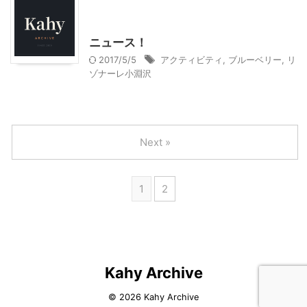
お知らせ
北杜市周辺（清里、小淵沢他）レジャー、観光
ニュース！
2017/5/5
アクティビティ
,
ブルーベリー
,
リ
ゾナーレ小淵沢
Next »
1
2
Kahy Archive
© 2026 Kahy Archive