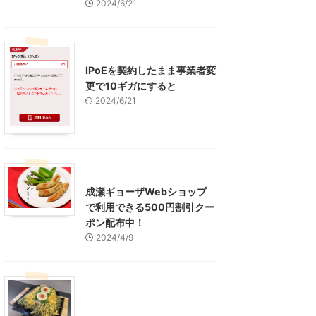
2024/6/21
インターネット
IPoEを契約したまま事業者変
更で10ギガにすると
2024/6/21
東京グルメ
町田周辺
成瀬ギョーザWebショップ
で利用できる500円割引クー
ポン配布中！
2024/4/9
グルメ
レジャー、お出かけ、観光