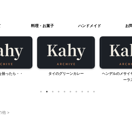
て
料理・お菓子
ハンドメイド
お
リーンカレー
ヘンデルのメサイヤ、ハレルヤコ
我が家のハロウ
ーラス
201
の他
>