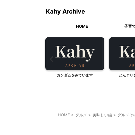
Kahy Archive
HOME
子育
ダムをみています
どんぐりを拾ったら・・
タイのグ
HOME
>
グルメ
>
美味しい編
>
グルメそ
その他
グルメその他