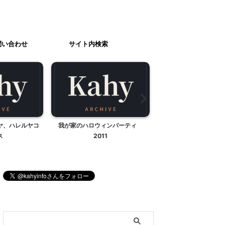
問い合わせ
サイト内検索
ィンパーティ
チュチュ製作途中・・・
JAXA（宇宙航空研究
1
相模原キャンパス、そ
ブログ内検索