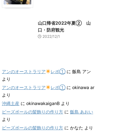
山口グルメ
山口レジャー、観光
山口帰省2022年夏② 山
口・防府観光
2022/12/1
最近のコメント
アンのオーストラリア
レポ①
に
飯島 アン
より
アンのオーストラリア
レポ①
に
okinawa ar
より
沖縄土産
に
okinawakaiganB
より
ビーズボールの髪飾りの作り方
に
飯島 あおい
より
ビーズボールの髪飾りの作り方
に
かなた
より