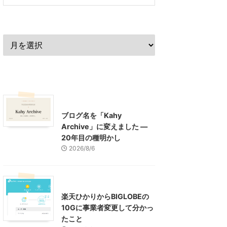
過去の記事
最近の記事
What's New
お知らせ
ブログ名を「Kahy
Archive」に変えました ―
20年目の種明かし
2026/8/6
インターネット
楽天ひかりからBIGLOBEの
10Gに事業者変更して分かっ
たこと