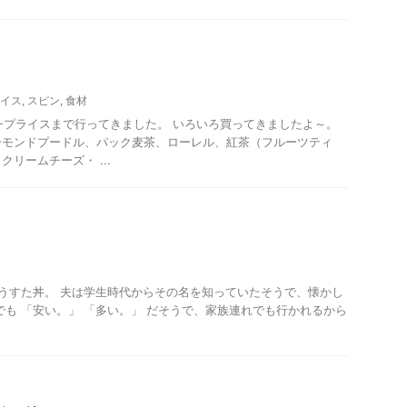
ライス
,
スピン
,
食材
-プライスまで行ってきました。 いろいろ買ってきましたよ～。
ーモンドプードル、パック麦茶、ローレル、紅茶（フルーツティ
リームチーズ・ ...
うすた丼。 夫は学生時代からその名を知っていたそうで、懐かし
でも 「安い。」 「多い。」 だそうで、家族連れでも行かれるから
土産グルメ