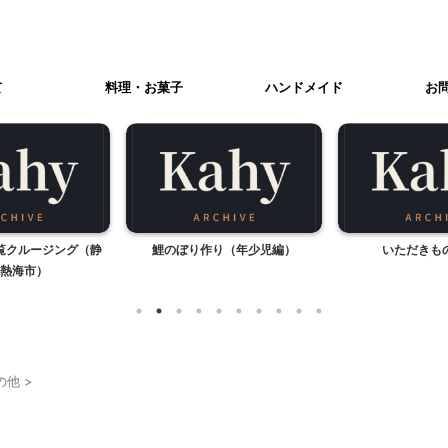
て
料理・お菓子
ハンドメイド
お
覧クルージング（静
鯉のぼり作り（年少児編）
いただきも
熱海市）
の他
>