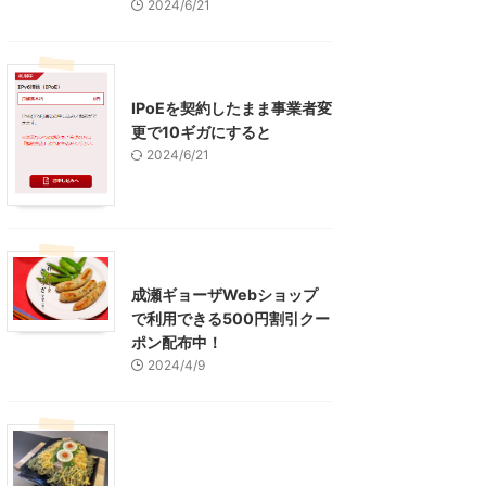
2024/6/21
インターネット
IPoEを契約したまま事業者変
更で10ギガにすると
2024/6/21
東京グルメ
町田周辺
成瀬ギョーザWebショップ
で利用できる500円割引クー
ポン配布中！
2024/4/9
グルメ
レジャー、お出かけ、観光