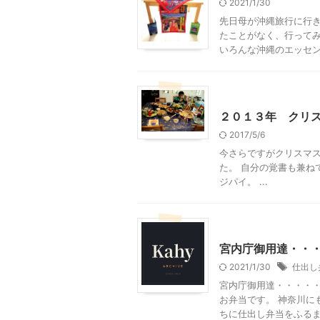
2021/1/30
先日母が沖縄旅行に行き
たことがなく、行ってみ
いろんな沖縄のエッセンス
グルメその他
我が家と
２０１３年 クリ
2017/5/6
今さらですがクリスマス
た。 自分の覚書も兼ね
ジパイ。 ...
グルメその他
東京グル
宮内庁御用達・・
2021/1/30
仕出し
宮内庁御用達・・・・・
お弁当です。 神奈川に
ちに仕出し弁当をふるま .