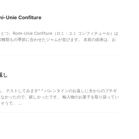
ルメ
贈答・お土産グルメ
鎌倉周辺
nie Confiture
、Romi-Unie Confiture（ロミ・ユミ コンフィチュール）は
0種類もの季節に合わせたジャムが並びます。 名前の由来は、お
返し
。 テストしてみます^ ^ バレンタインのお返しに夫からのプチギ
になかったので、嬉しかったです。 輸入物のお菓子を取り扱ってい
うで、 ...