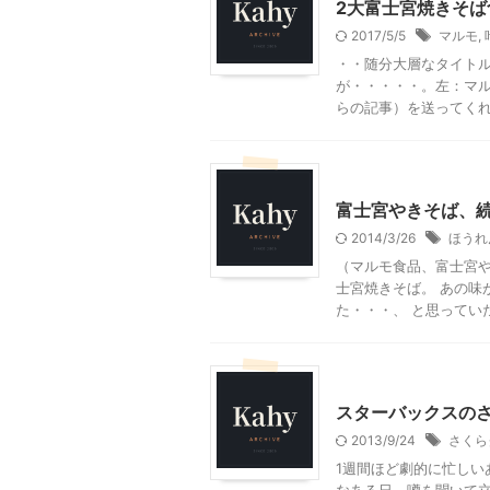
2大富士宮焼きそば
2017/5/5
マルモ
,
・・随分大層なタイト
が・・・・・。左：マル
らの記事）を送ってくれた
グルメその他
料理・お
富士宮やきそば、
2014/3/26
ほうれ
（マルモ食品、富士宮や
士宮焼きそば。 あの味
た・・・、 と思っていた
グルメその他
スターバックスの
2013/9/24
さくら
1週間ほど劇的に忙し
なある日、噂を聞いて