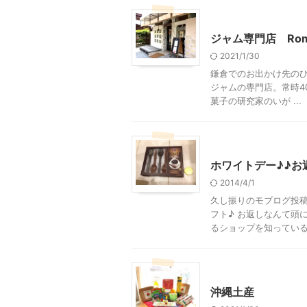
グルメその他
神奈川グ
ジャム専門店 Romi-U
2021/1/30
鎌倉でのお出かけ先のひとつ
ジャムの専門店。常時4
菓子の研究家のいが ...
グルメその他
モブログ
ホワイトデー♪♪お
2014/4/1
久し振りのモブログ投稿
フト♪ お返しなんて頭
るショップを知っているそ
その他
グルメその他
沖縄土産