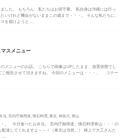
ました。 もちろん、私たちはお留守番。 私自身は沖縄には行っ
たいけれど機会がないままこの歳まで・・・。 そんな私たちに、
を届けようと ...
よそサマのホームパーティ
料理・お菓子
スマスメニュー
のメニューのお話。 こちらで画像はUPしたまま、放置状態でし
てご報告させて頂きますね。 今回のメニューは・・・、 コテー
メ
・
弁当
,
宮内庁御用達
,
懐石料理
,
東京
,
神奈川
,
青山
・。 今日食べたお弁当。 宮内庁御用達、懐石料理青山・・・の
も配達してくれますよ～～！（東京は当然。） 棟上で大工さんた
..