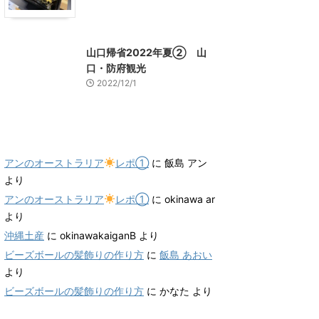
山口グルメ
山口レジャー、観光
山口帰省2022年夏② 山
口・防府観光
2022/12/1
最近のコメント
アンのオーストラリア
レポ①
に
飯島 アン
より
アンのオーストラリア
レポ①
に
okinawa ar
より
沖縄土産
に
okinawakaiganB
より
ビーズボールの髪飾りの作り方
に
飯島 あおい
より
ビーズボールの髪飾りの作り方
に
かなた
より