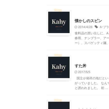
グルメその他
懐かしのスピン
2014/4/26
A-プ
食料品の買い出しに、A
春雨、ナンプラー、ア
ー）、スパゲッティ麺、ク
グルメその他
すた丼
2017/5/5
国立が発祥の地だとい
がっていました。 なん
と誘われました。 初 ...
グルメその他
贈答・お