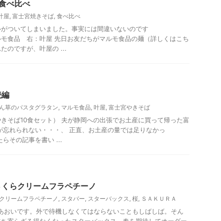
食べ比べ
叶屋
,
富士宮焼きそば
,
食べ比べ
ルがついてしまいました。事実には間違いないのです
モ食品 右：叶屋 先日お友だちがマルモ食品の麺（詳しくはこち
のですが、叶屋の ...
菓子
贈答・お土産グルメ
続編
ん草のパスタグラタン
,
マルモ食品
,
叶屋
,
富士宮やきそば
きそば10食セット） 夫が静岡への出張でお土産に買って帰った富
が忘れられない・・・、 正直、お土産の量では足りなかっ
らその記事を書い ...
さくらクリームフラペチーノ
クリームフラペチーノ
,
スタバー
,
スターバックス
,
桜
,
ＳＡＫＵＲＡ
いあおいです。外で待機しなくてはならないこともしばしば。そん
立ち寄らざる得なくなったスターバックス。春を期待してオーダー