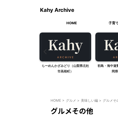
Kahy Archive
HOME
子育
ドの炊き込みごはん
らーめんかざみどり（山梨県北杜
初島・海中遊
市高根町）
岡県
HOME
>
グルメ
>
美味しい編
>
グルメそ
グルメその他