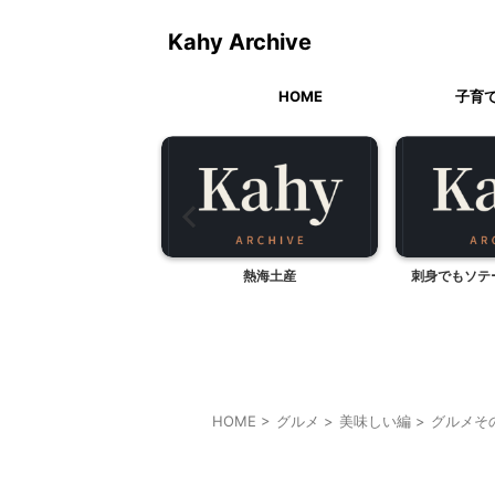
Kahy Archive
HOME
子育
熱海土産
刺身でもソテーでも、タイラギ
ハロウィンの
HOME
>
グルメ
>
美味しい編
>
グルメそ
グルメその他
贈答・お土産グルメ