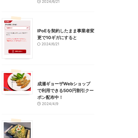
2024/6/21
インターネット
IPoEを契約したまま事業者変
更で10ギガにすると
2024/6/21
東京グルメ
町田周辺
成瀬ギョーザWebショップ
で利用できる500円割引クー
ポン配布中！
2024/4/9
グルメ
レジャー、お出かけ、観光