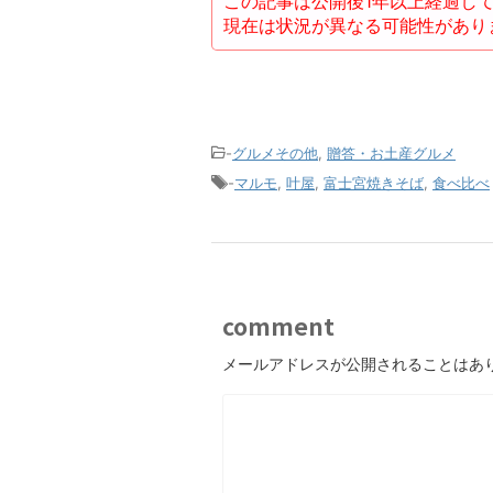
この記事は公開後1年以上経過し
現在は状況が異なる可能性があり
-
グルメその他
,
贈答・お土産グルメ
-
マルモ
,
叶屋
,
富士宮焼きそば
,
食べ比べ
comment
メールアドレスが公開されることはあ