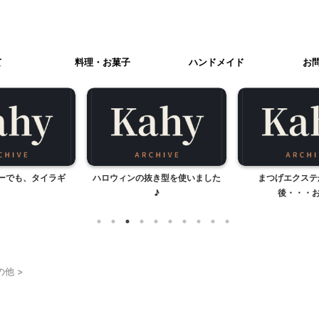
て
料理・お菓子
ハンドメイド
お
抜き型を使いました
まつげエクステから3週間
バレエが
♪
後・・・お直し
の他
>