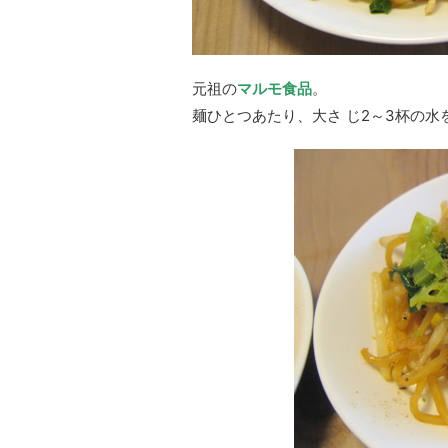
元祖の
マルモ食品
。
麺ひとつあたり、大さ じ2～3杯の