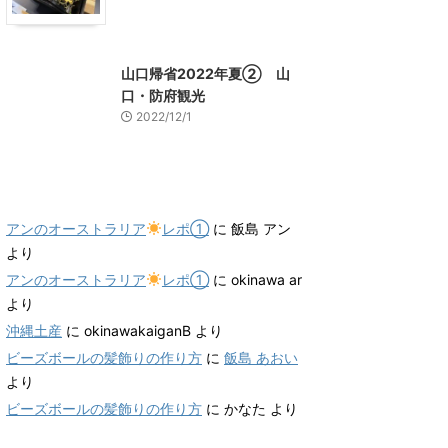
山口グルメ
山口レジャー、観光
山口帰省2022年夏② 山
口・防府観光
2022/12/1
最近のコメント
アンのオーストラリア
レポ①
に
飯島 アン
より
アンのオーストラリア
レポ①
に
okinawa ar
より
沖縄土産
に
okinawakaiganB
より
ビーズボールの髪飾りの作り方
に
飯島 あおい
より
ビーズボールの髪飾りの作り方
に
かなた
より