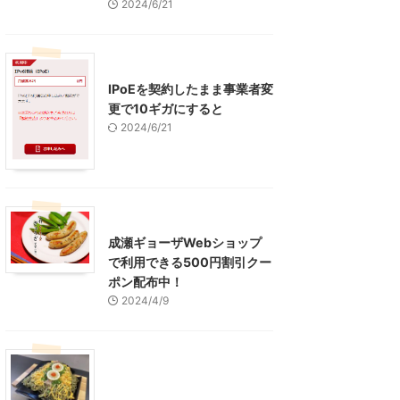
2024/6/21
インターネット
IPoEを契約したまま事業者変
更で10ギガにすると
2024/6/21
東京グルメ
町田周辺
成瀬ギョーザWebショップ
で利用できる500円割引クー
ポン配布中！
2024/4/9
グルメ
レジャー、お出かけ、観光