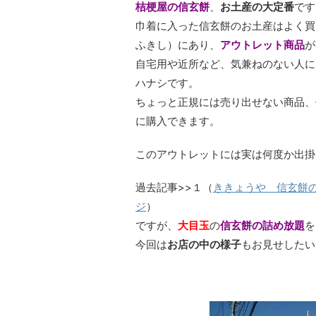
桔梗屋の信玄餅
、
お土産の大定番
です
巾着に入った信玄餅のお土産はよく買
ふきし）にあり、
アウトレット商品
が
自宅用や近所など、気兼ねのない人に
ハナシです。
ちょっと正規には売り出せない商品、
に購入できます。
このアウトレットには実は何度か出掛
過去記事>>１（
ききょうや 信玄餅
ジ
）
ですが、
大目玉
の
信玄餅の詰め放題
を
今回は
お店の中の様子
もお見せしたい