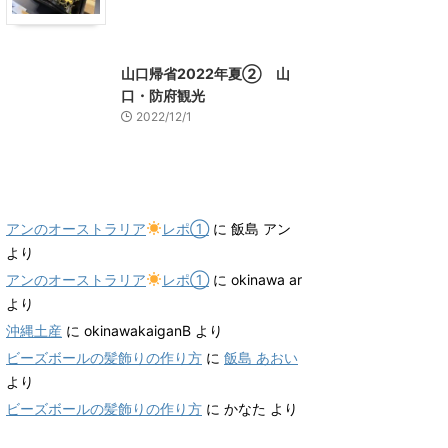
山口グルメ
山口レジャー、観光
山口帰省2022年夏② 山
口・防府観光
2022/12/1
最近のコメント
アンのオーストラリア
レポ①
に
飯島 アン
より
アンのオーストラリア
レポ①
に
okinawa ar
より
沖縄土産
に
okinawakaiganB
より
ビーズボールの髪飾りの作り方
に
飯島 あおい
より
ビーズボールの髪飾りの作り方
に
かなた
より