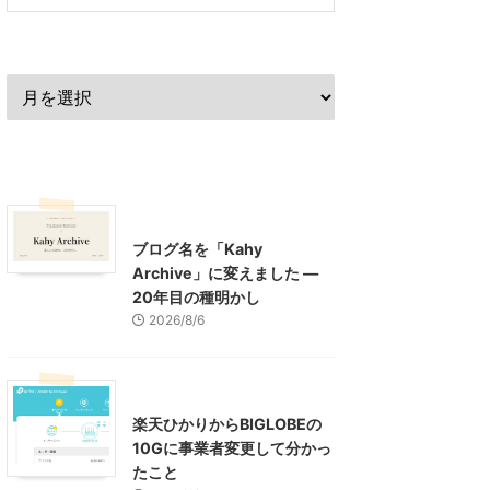
過去の記事
最近の記事
What's New
お知らせ
ブログ名を「Kahy
Archive」に変えました ―
20年目の種明かし
2026/8/6
インターネット
楽天ひかりからBIGLOBEの
10Gに事業者変更して分かっ
たこと