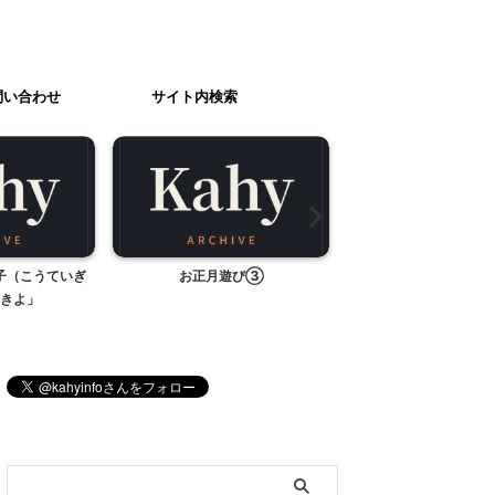
問い合わせ
サイト内検索
子（こうていぎ
お正月遊び③
お節のないお正
きよ」
ブログ内検索