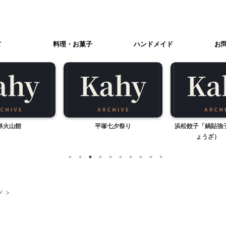
て
料理・お菓子
ハンドメイド
お
林火山館
平塚七夕祭り
浜松餃子「鍋貼強
ょうざ） 
メ
>
光
贈答・お土産グルメ