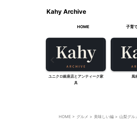
Kahy Archive
HOME
子育
、ボリュームありの大満
ユニクロ銀座店とアンティーク家
風
なうどん＠新宿
具
HOME
>
グルメ
>
美味しい編
>
山梨グル
山梨グルメ
山梨・長野レジャー、観