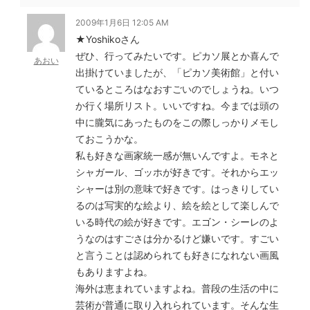
2009年1月6日 12:05 AM
★Yoshikoさん
ぜひ、行ってみたいです。ピカソ展とか喜んで
あおい
出掛けていましたが、「ピカソ美術館」と付い
ているところはなおすごいのでしょうね。いつ
か行く場所リスト。いいですね。今までは頭の
中に朧気にあったものをこの際しっかりメモし
ておこうかな。
私も好きな画家統一感が無いんですよ。モネと
シャガール、ゴッホが好きです。それからエッ
シャーは別の意味で好きです。はっきりしてい
るのは写実的な絵より、絵を絵として楽しんで
いる時代の絵が好きです。エゴン・シーレのよ
うなのはすごさは分かるけど嫌いです。すごい
と言うことは認められても好きになれない画風
もありますよね。
海外は恵まれていますよね。普段の生活の中に
芸術が普通に取り入れられています。そんな生