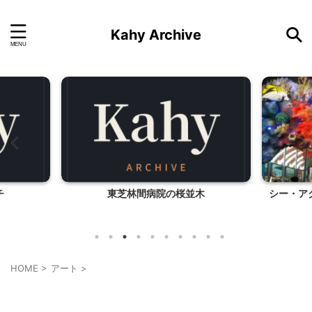
Kahy Archive
チ
東芝林間病院の桜並木
シー・ア
HOME
>
アート
>
アート
映画