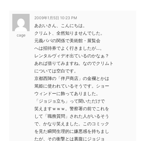
2009年1月5日 10:23 PM
あおいさん、こんにちは。
クリムト、全然知りませんでした。
cage
元義パパの関係で美術館・展覧会
へは招待券でよく行きましたが…。
レンタルヴィデオ出ているのかなぁ？
あれば借りてみますね。なのでクリムト
については空白です。
京都西陣の「伴戸商店」の金襴とかは
篤姫に使われているそうです。ショー
ウィンドーに飾ってありました。
「ジョジョ立ち」って聞いただけで
笑えますｗｗｗ。警察署の前でこれを
して「職務質問」された人がいるそう
で、かなり笑えました。このコミック
を見た瞬間生理的に嫌悪感を持ちまし
たが、その衝撃とは裏腹にジョジョ