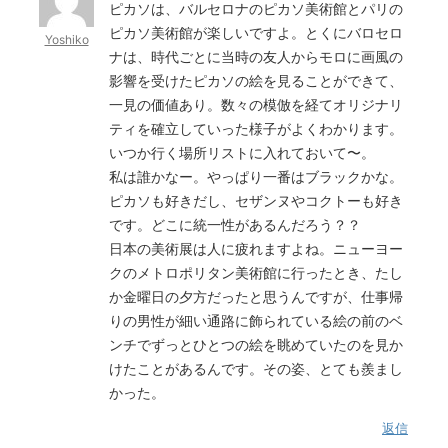
ピカソは、バルセロナのピカソ美術館とパリの
ピカソ美術館が楽しいですよ。とくにバロセロ
Yoshiko
ナは、時代ごとに当時の友人からモロに画風の
影響を受けたピカソの絵を見ることができて、
一見の価値あり。数々の模倣を経てオリジナリ
ティを確立していった様子がよくわかります。
いつか行く場所リストに入れておいて〜。
私は誰かなー。やっぱり一番はブラックかな。
ピカソも好きだし、セザンヌやコクトーも好き
です。どこに統一性があるんだろう？？
日本の美術展は人に疲れますよね。ニューヨー
クのメトロポリタン美術館に行ったとき、たし
か金曜日の夕方だったと思うんですが、仕事帰
りの男性が細い通路に飾られている絵の前のベ
ンチでずっとひとつの絵を眺めていたのを見か
けたことがあるんです。その姿、とても羨まし
かった。
返信