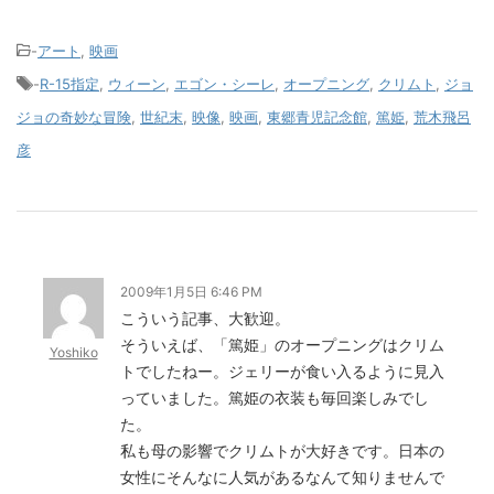
-
アート
,
映画
-
R-15指定
,
ウィーン
,
エゴン・シーレ
,
オープニング
,
クリムト
,
ジョ
ジョの奇妙な冒険
,
世紀末
,
映像
,
映画
,
東郷青児記念館
,
篤姫
,
荒木飛呂
彦
2009年1月5日 6:46 PM
こういう記事、大歓迎。
そういえば、「篤姫」のオープニングはクリム
Yoshiko
トでしたねー。ジェリーが食い入るように見入
っていました。篤姫の衣装も毎回楽しみでし
た。
私も母の影響でクリムトが大好きです。日本の
女性にそんなに人気があるなんて知りませんで