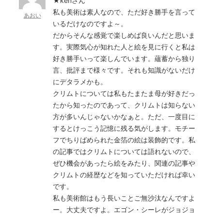
★kenさん
私も美術は素人なので、ただ好き勝手を言って
あおい
いるだけなのですよ～。
だからそんな感覚で楽しめば良いんだと思いま
す。実際気心が知れた人と絵を見に行くと私は
好き勝手いって楽しんでいます。蘊蓄から独り
言、批評まで様々です。それも知識がないだけ
にデタラメかも。
クリムトについては私もたまたま母が好きだっ
たから知ったのであって、クリムトは知らない
方が多いんじゃないかなぁと。ただ、一度目に
するとけっこう記憶に残る気がします。モチー
フでちりばめられた金箔の絵は装飾的です。私
の記事ではクリムトについては語れないので、
ぜひ機会があったら絵をみたり、関連の記事や
クリムトの経歴などを知っていただければ幸い
です。
私も美術館はもう長いことご無沙汰なんですよ
ー。大丈夫ですよ。エゴン・シーレがジョジョ