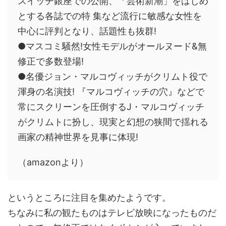
スイッチ銀座での公開、「芸術新潮」をはじめ
とする各誌での特 集など流行に敏感な女性を
中心に評判となり、話題性も抜群!
●マスコミ騒然!女性モデルがオールヌード&無
修正で多数登場!
●名優ジョン・マルコヴィッチがクリムト役で
渾身の名演技! 『マルコヴィッチの穴』などで
常にスクリーンを圧倒するJ・マルコヴィッチ
がクリムトに扮し、現実と幻想の狭間で揺れる
画家の精神世界を見事に体現!
（amazonより）
というところに注目を集めたようです。
ちなみに私の観たものはテレビ放映になったものだ