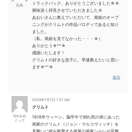
トラックバック、ありがとうございました☆☆
乱鳥
興味深く拝見させていただきました☆
あおいさんに教えていただいて、篤姫のオープ
ニングがクリムトの作品パロディであると知り
ました。
（私、篤姫を見てなかった・・・☆）
ありがとう☆^^☆
感謝いたします！
クリムトの好きな息子に、早速教えたいと思い
ます☆^^☆
返信
2009年1月7日 1:37 AM
クリムト
filmをめ
1918年ウィーン。脳卒中で倒れ死の床にあった
ぐって
画家のクリムト（ジョン・マルコヴィッチ）を
見舞いに彼を敬愛する後輩の画家シーレが見舞