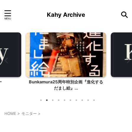
Kahy Archive
画『進化する
お正月遊び①
タイ風
HOME
>
モニター
>
モニター
映画