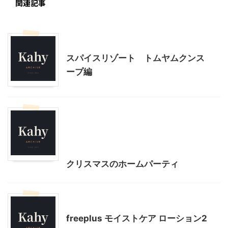
関連記事
モニター
スパイスリゾート トムヤムクンス
ープ編
クリスマス
季節行事・イベント
我が家とよそサマのホームパーティ
料理・お菓子
映画
クリスマスのホームパーティ
モニター
美容
freeplus モイストケア ローション2