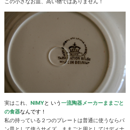
この小さなお皿、高い物ではありません！
実はこれ、
NIMY
と いう
一流陶器メーカーままごと
の食器
なんです！
私の持っている２つのプレートは普通に使うならパ
ン皿として使うサイズ。ままごと用としてはディナ