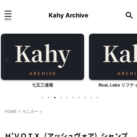
Kahy Archive
ReaL Labo リフティングジェルH
HOME
>
モニター
>
モニター
美容
Ｈ'ＶＯＩＸ（アッシュヴォア）シャンプ