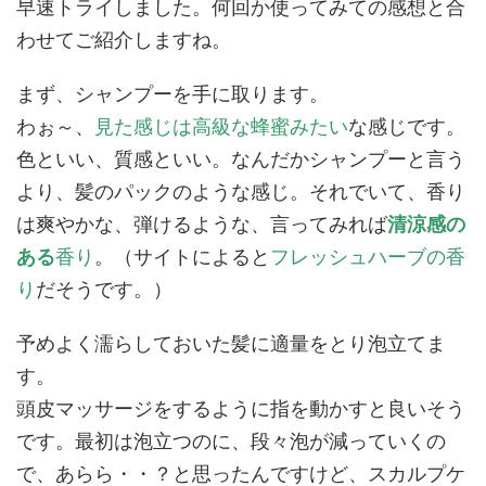
早速トライしました。何回か使ってみての感想と合
わせてご紹介しますね。
まず、シャンプーを手に取ります。
わぉ～、
見た感じは高級な蜂蜜みたい
な感じです。
色といい、質感といい。なんだかシャンプーと言う
より、髪のパックのような感じ。それでいて、香り
は爽やかな、弾けるような、言ってみれば
清涼感の
ある
香り
。（サイトによると
フレッシュハーブの香
り
だそうです。）
予めよく濡らしておいた髪に適量をとり泡立てま
す。
頭皮マッサージをするように指を動かすと良いそう
です。最初は泡立つのに、段々泡が減っていくの
で、あらら・・？と思ったんですけど、スカルプケ