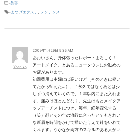
-
美容
-
まつげエクステ
,
メンテンス
2009年1月29日 9:35 AM
あおいさん、身体張ったレポートよろしく！
アートメイク、とあるニュータウンにお勧めの
Yoshiko
お店があります。
初回費用は主婦には高いけど（そのときは働い
てたから払えた…）、半永久ではなくあとは少
しずつ消えていくので、１年以内にまた入れま
す。痛みはほとんどなく、先生はもとメイクア
ップアーチストにつき、毎年、経年変化する
（笑）顔とその年の流行に合ったとてもきれい
な新眉を時間をかけて描いたうえで針をいれて
くれます。なかなか両方のスキルのある人がい