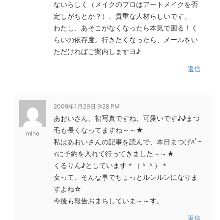
ないらしく（メイクのプロはアートメイクを否
定しがちとか？）、貴重な人材らしいです。
わたし、あそこがなくなったら本気で困る！く
らいの依存度。行きたくなったら、メールをい
ただければご案内しますヨ♪
返信
2009年1月29日 9:28 PM
あおいさん、初写真ですね。可愛いです♪♪まつ
毛も長くなってますね～～★
miho
私はあおいさんの記事を読んで、本日まつげﾊﾟｰ
ﾏに予約を入れて行ってきました～～★
くるりん♪としています＊（＾＾）＊
女って、そんな事でちょっとルンルンになりま
すよね☆
今後も報告おまちしていま～～す。
返信