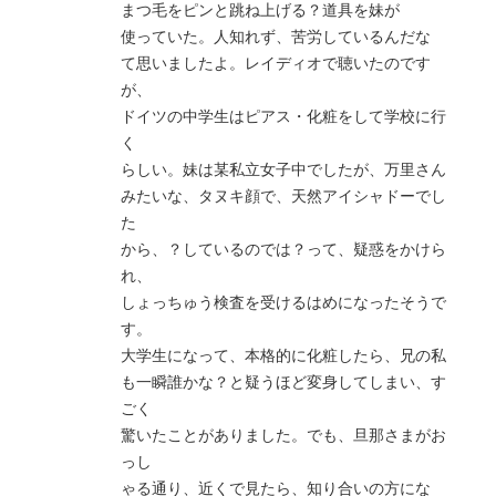
まつ毛をピンと跳ね上げる？道具を妹が
使っていた。人知れず、苦労しているんだな
て思いましたよ。レイディオで聴いたのです
が、
ドイツの中学生はピアス・化粧をして学校に行
く
らしい。妹は某私立女子中でしたが、万里さん
みたいな、タヌキ顔で、天然アイシャドーでし
た
から、？しているのでは？って、疑惑をかけら
れ、
しょっちゅう検査を受けるはめになったそうで
す。
大学生になって、本格的に化粧したら、兄の私
も一瞬誰かな？と疑うほど変身してしまい、す
ごく
驚いたことがありました。でも、旦那さまがお
っし
ゃる通り、近くで見たら、知り合いの方にな