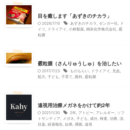
子どもの遠視
美容
身体のこと
目を癒します「あずきのチカラ」
2026/7/10
あずきのチカラ
,
ゼンガー社
,
ド
イツ
,
ドライアイ
,
小林製薬
,
桐灰化学株式会社
,
霰
粒腫
子どもの遠視
美容
身体のこと
霰粒腫（さんりゅうしゅ）を治したい
2017/7/23
ものもらい
,
ドライアイ
,
充血
,
処方
,
子ども
,
子育て
,
眼科
,
霰粒腫
子どもの遠視
遠視用治療メガネをかけて約2年
2021/1/30
2年
,
アトピー
,
アレルギー
,
ソフ
トサンティア
,
メガネ
,
子ども
,
成分
,
検査
,
治療
,
涙
,
目薬
,
経過報告
,
結果
,
裸眼
,
遠視