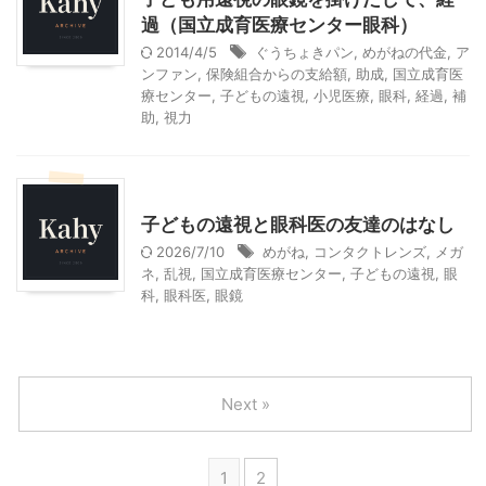
過（国立成育医療センター眼科）
2014/4/5
ぐうちょきパン
,
めがねの代金
,
ア
ンファン
,
保険組合からの支給額
,
助成
,
国立成育医
療センター
,
子どもの遠視
,
小児医療
,
眼科
,
経過
,
補
助
,
視力
子どもの遠視
子どもの遠視と眼科医の友達のはなし
2026/7/10
めがね
,
コンタクトレンズ
,
メガ
ネ
,
乱視
,
国立成育医療センター
,
子どもの遠視
,
眼
科
,
眼科医
,
眼鏡
Next »
1
2