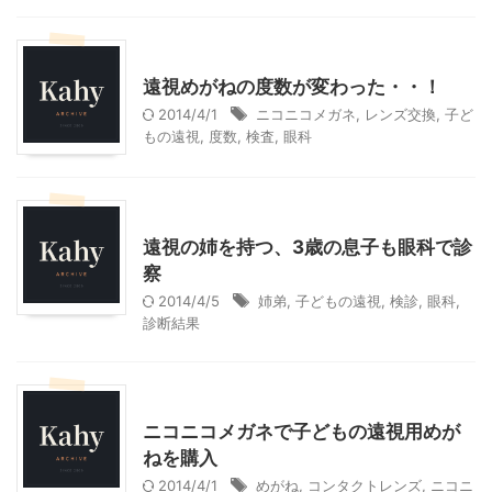
子どもの遠視
遠視めがねの度数が変わった・・！
2014/4/1
ニコニコメガネ
,
レンズ交換
,
子ど
もの遠視
,
度数
,
検査
,
眼科
子どもの遠視
遠視の姉を持つ、3歳の息子も眼科で診
察
2014/4/5
姉弟
,
子どもの遠視
,
検診
,
眼科
,
診断結果
子どもの遠視
ニコニコメガネで子どもの遠視用めが
ねを購入
2014/4/1
めがね
,
コンタクトレンズ
,
ニコニ