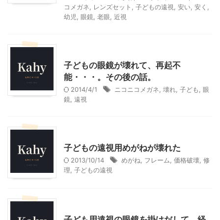
コメガネ
,
レンズセット
,
子どもの遠視
,
安い
,
安く
,
幼児
,
眼鏡
,
老眼
,
近視
子どもの遠視
子どもの眼鏡が壊れて、再起不
能・・・。その後の話。
2014/4/1
ニコニコメガネ
,
壊れ
,
子ども
,
眼
鏡
,
遠視
子どもの遠視
子どもの遠視用めがねが壊れた
2013/10/14
めがね
,
フレーム
,
価格破壊
,
修
理
,
子どもの遠視
子どもの遠視
子ども用遠視の眼鏡を掛けだして、経