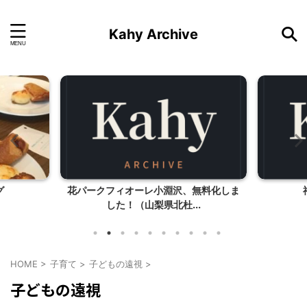
Kahy Archive
グ
花パークフィオーレ小淵沢、無料化しま
した！（山梨県北杜...
HOME
>
子育て
>
子どもの遠視
>
子どもの遠視