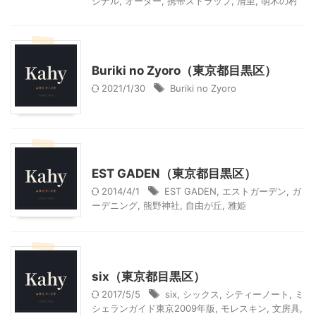
ジナル
,
オーダー
,
携帯ストラップ
,
清里
,
萌木の村
ショッピングその他
Buriki no Zyoro（東京都目黒区）
2021/1/30
Buriki no Zyoro
ショッピングその他
EST GADEN（東京都目黒区）
2014/4/1
EST GADEN
,
エストガーデン
,
ガ
ーデニング
,
熊野神社
,
自由が丘
,
雅姫
ショッピングその他
six（東京都目黒区）
2017/5/5
six
,
シックス
,
シティーノート
,
ミ
シェランガイド東京2009年版
,
モレスキン
,
文房具
,