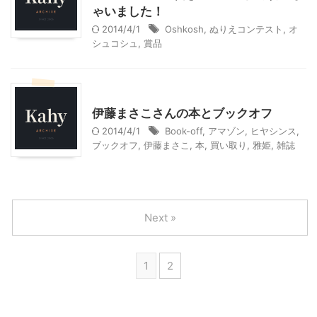
ゃいました！
2014/4/1
Oshkosh
,
ぬりえコンテスト
,
オ
シュコシュ
,
賞品
ショッピングその他
伊藤まさこさんの本とブックオフ
2014/4/1
Book-off
,
アマゾン
,
ヒヤシンス
,
ブックオフ
,
伊藤まさこ
,
本
,
買い取り
,
雅姫
,
雑誌
Next »
1
2