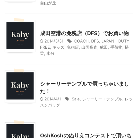
自由が丘
ショッピングその他
ハワイ旅行
成田空港の免税店（DFS）でお買い物
2014/3/31
COACH
,
DFS
,
JAPAN DUTY
FREE
,
キッズ
,
免税店
,
出国審査
,
成田
,
手荷物
,
搭
乗
,
水分
ショッピングその他
シャーリーテンプルで買っちゃいまし
た！
2014/4/1
Sale
,
シャーリー・テンプル
,
レッ
スンバッグ
ショッピングその他
OshKoshのぬりえコンテストで頂いち