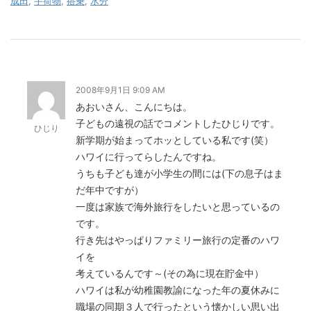
成田
,
手荷物
,
搭乗
,
水分
2008年9月1日 9:09 AM
あおいさん、こんにちは。
子どもの遠視の話でコメントしたひじりです。
ひじり
新学期が始まってホッとしている私です(笑）
ハワイに行ってらしたんですね。
うちも子ども達が小学生の間には(下の息子はま
だ年中ですが）
一度は家族で海外旅行をしたいと思っているの
です。
行き先はやっぱりファミリー旅行の定番のハワ
イを
考えているんです～(その為に現在貯金中）
ハワイは私が幼稚園教諭になった年の夏休みに
職場の同期３人で行ったという懐かしい思い出