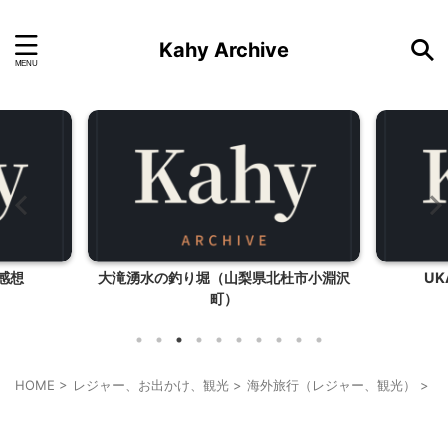
Kahy Archive
感想
大滝湧水の釣り堀（山梨県北杜市小淵沢
U
町）
HOME
>
レジャー、お出かけ、観光
>
海外旅行（レジャー、観光）
>
ハ
ショッピングその他
ハワイ旅行