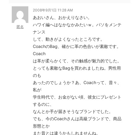
2008年9月1日 11:28 AM
あおいさん、おかえりなさい。
ハワイ編へはなかなかみたいｗ。パソをメンテ
匿名
ナンス
して、動きがよくなったところです。
CoachのBag、確かに革の色合いが素敵です。
Coach
は革が柔らかくて、その触感が魅力的でした。
とっても素敵なBagを買われましたね。男性用
のも
あったのでしょうか？あ、Coachって、昔々、
私が
学生時代で、お金がない頃、彼女にプレゼント
するのに、
なんとか手が届きそうなブランドでした。
でも、今のCoachさんは高級ブランドで、商品
形態とか
また昔とは違うかもしれませんね。