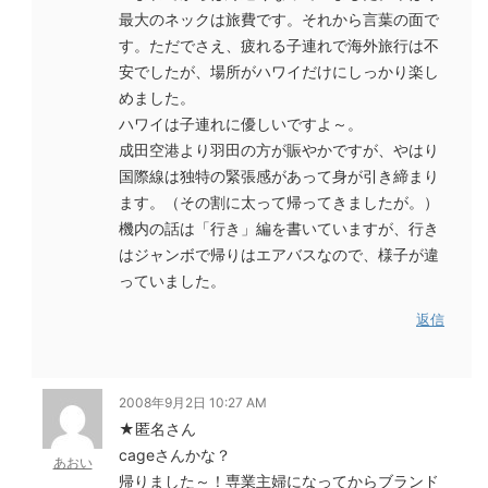
最大のネックは旅費です。それから言葉の面で
す。ただでさえ、疲れる子連れで海外旅行は不
安でしたが、場所がハワイだけにしっかり楽し
めました。
ハワイは子連れに優しいですよ～。
成田空港より羽田の方が賑やかですが、やはり
国際線は独特の緊張感があって身が引き締まり
ます。（その割に太って帰ってきましたが。）
機内の話は「行き」編を書いていますが、行き
はジャンボで帰りはエアバスなので、様子が違
っていました。
返信
2008年9月2日 10:27 AM
★匿名さん
cageさんかな？
あおい
帰りました～！専業主婦になってからブランド