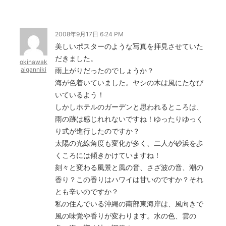
2008年9月17日 6:24 PM
美しいポスターのような写真を拝見させていた
だきました。
okinawak
aiganniki
雨上がりだったのでしょうか？
海が色着いていました。ヤシの木は風にたなび
いているよう！
しかしホテルのガーデンと思われるところは、
雨の跡は感じれれないですね！ゆったりゆっく
り式が進行したのですか？
太陽の光線角度も変化が多く、二人が砂浜を歩
くころには傾きかけていますね！
刻々と変わる風景と風の音、さざ波の音、潮の
香り？この香りはハワイは甘いのですか？それ
とも辛いのですか？
私の住んでいる沖縄の南部東海岸は、風向きで
風の味覚や香りが変わります。水の色、雲の