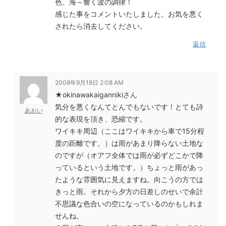
色、海～響く波の調律！
感じた事をコメントいたしました。お気を悪く
されたら消去してください。
返信
2008年9月18日 2:08 AM
★okinawakaigannikiさん
気分を悪くなんてとんでもないです！とても詩
あおい
的な表現を頂き、恐縮です。
ワイキキ周辺（ここはワイキキから車で15分程
度の距離です。）は雨があまり降らない土地な
のですが（オアフ全体では雨が必ずどこかで降
っているという土地です。）ちょっと雨があっ
たような雰囲気に見えますね。向こうの方では
きっと雨。それから夕方の日差しのせいで余計
不思議な色合いの空になっているのかもしれま
せんね。