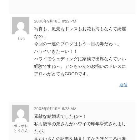
2008年9月18日 8:22 PM
写真も、風景もドレスもお花も海もなんて綺麗
なの！
もね
今回の一連のブログはもう～目の毒だわ～。
ハワイいきた～い！！
ハワイでウェディングに家族で出席なんていい
経験ですね～。アンちゃんのお揃いのドレスに
アロハがとてもGOODです。
返信
2008年9月19日 6:23 AM
素敵な結婚式でしたね〜！
私も後輩の弟さんがハワイで昨年挙式されまし
ポレポレ
とうさん
たが、
あおいさんの記事を拝見してなるほどころは素