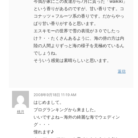
今我が家にこの友達から7月に貰った「waikiki」
という香りがあるのですが、甘い香りです。コ
コナッツ＋フルーツ系の香りです。だからやっ
ぱり甘い香りがすると思います。
エスキモーの世界で雪の表現が３０でしたっ
け？・・たくさんあるように、海の傍の方は内
陸の人間よりずっと海の様子を見極めているん
でしょうね。
そういう感覚は素晴らしいと思います。
返信
2008年9月18日 11:19 AM
はじめまして。
ブログランキングから来ました。
桃月
いいですよね～海外の綺麗な海でウェディン
グ・・・
憧れます♪