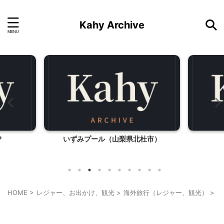
Kahy Archive
？
いずみプール（山梨県北杜市）
HOME
>
レジャー、お出かけ、観光
>
海外旅行（レジャー、観光）
>
ハ
ハワイ旅行