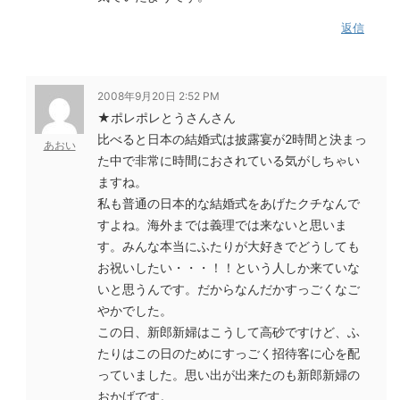
返信
2008年9月20日 2:52 PM
★ポレポレとうさんさん
比べると日本の結婚式は披露宴が2時間と決まっ
あおい
た中で非常に時間におされている気がしちゃい
ますね。
私も普通の日本的な結婚式をあげたクチなんで
すよね。海外までは義理では来ないと思いま
す。みんな本当にふたりが大好きでどうしても
お祝いしたい・・・！！という人しか来ていな
いと思うんです。だからなんだかすっごくなご
やかでした。
この日、新郎新婦はこうして高砂ですけど、ふ
たりはこの日のためにすっごく招待客に心を配
っていました。思い出が出来たのも新郎新婦の
おかげです。