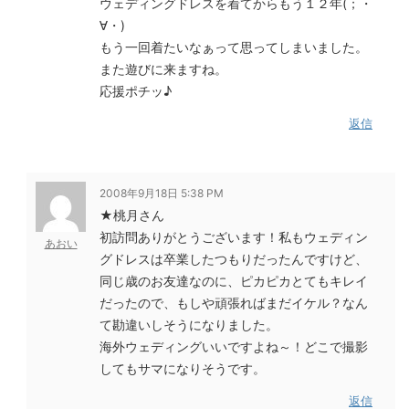
ウェディングドレスを着てからもう１２年(；・
∀・)
もう一回着たいなぁって思ってしまいました。
また遊びに来ますね。
応援ポチッ♪
返信
2008年9月18日 5:38 PM
★桃月さん
初訪問ありがとうございます！私もウェディン
あおい
グドレスは卒業したつもりだったんですけど、
同じ歳のお友達なのに、ピカピカとてもキレイ
だったので、もしや頑張ればまだイケル？なん
て勘違いしそうになりました。
海外ウェディングいいですよね～！どこで撮影
してもサマになりそうです。
返信