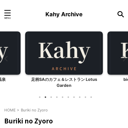
Kahy Archive
温泉
足柄SAのカフェ＆レストラン Lotus
bi
Garden
HOME
>
Buriki no Zyoro
Buriki no Zyoro