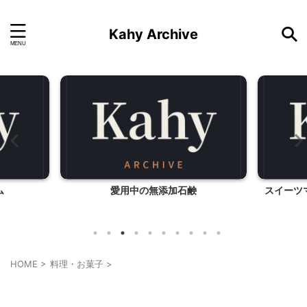
Kahy Archive
ム
愛用中の無添加石鹸
スイーツ
HOME
>
料理・お菓子
>
料理・お菓子