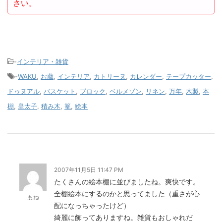
さい。
-
インテリア・雑貨
-
WAKU
,
お蔵
,
インテリア
,
カトリーヌ
,
カレンダー
,
テープカッター
,
ドゥヌアル
,
バスケット
,
ブロック
,
ベルメゾン
,
リネン
,
万年
,
木製
,
本
棚
,
皇太子
,
積み木
,
篭
,
絵本
2007年11月5日 11:47 PM
たくさんの絵本棚に並びましたね。爽快です。
全棚絵本にするのかと思ってました（重さが心
もね
配になっちゃったけど）
綺麗に飾ってありますね。雑貨もおしゃれだ