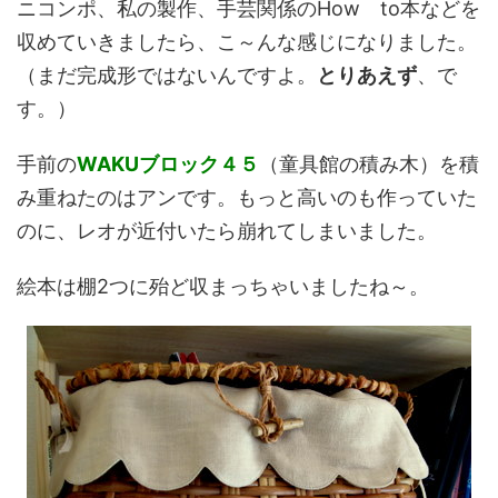
ニコンポ、私の製作、手芸関係のHow to本などを
収めていきましたら、こ～んな感じになりました。
（まだ完成形ではないんですよ。
とりあえず
、で
す。）
手前の
WAKUブロック４５
（童具館の積み木）を積
み重ねたのはアンです。もっと高いのも作っていた
のに、レオが近付いたら崩れてしまいました。
絵本は棚2つに殆ど収まっちゃいましたね～。