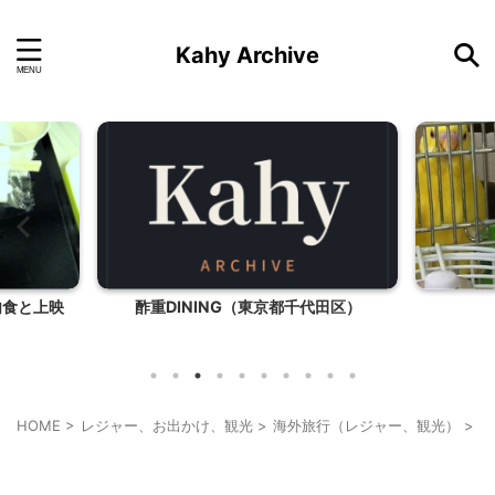
Kahy Archive
内食と上映
酢重DINING（東京都千代田区）
HOME
>
レジャー、お出かけ、観光
>
海外旅行（レジャー、観光）
>
ハ
ハワイ旅行