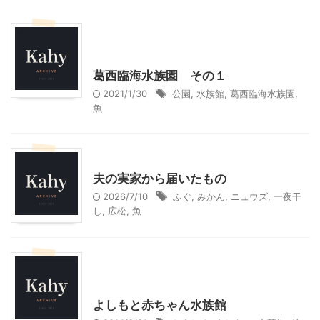
東京レジャー、観光
首都圏雨の日向けレジャー
葛西臨海水族園 その１
2021/1/30
公園
,
水族館
,
葛西臨海水族園
,
魚
贈答・お土産グルメ
夫の実家から届いたもの
2026/7/10
ふぐ
,
みかん
,
ニュウズ
,
一夜干
し
,
広松
,
魚
神奈川レジャー、観光
首都圏雨の日向けレジャー
よしもと赤ちゃん水族館