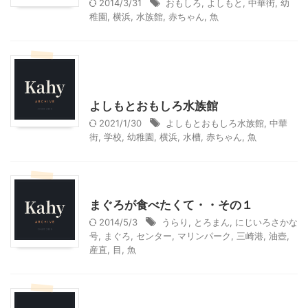
2014/3/31
おもしろ
,
よしもと
,
中華街
,
幼
稚園
,
横浜
,
水族館
,
赤ちゃん
,
魚
神奈川レジャー、観光
首都圏雨の日向けレジャー
よしもとおもしろ水族館
2021/1/30
よしもとおもしろ水族館
,
中華
街
,
学校
,
幼稚園
,
横浜
,
水槽
,
赤ちゃん
,
魚
神奈川グルメ
神奈川レジャー、観光
まぐろが食べたくて・・その１
2014/5/3
うらり
,
とろまん
,
にじいろさかな
号
,
まぐろ
,
センター
,
マリンパーク
,
三崎港
,
油壺
,
産直
,
目
,
魚
神奈川レジャー、観光