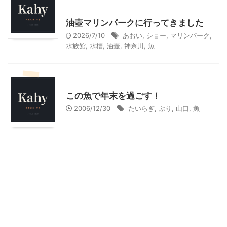
首都圏雨の日向けレジャー
油壺マリンパークに行ってきました
2026/7/10
あおい
,
ショー
,
マリンパーク
,
水族館
,
水槽
,
油壺
,
神奈川
,
魚
グルメその他
山口グルメ
この魚で年末を過ごす！
2006/12/30
たいらぎ
,
ぶり
,
山口
,
魚