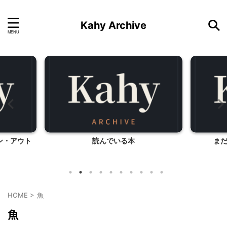
Kahy Archive
ン・アウト
読んでいる本
ま
HOME
>
魚
魚