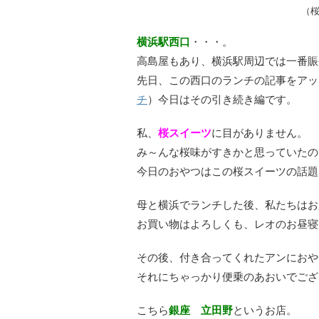
（桜
横浜駅西口
・・・。
高島屋もあり、横浜駅周辺では一番賑
先日、この西口のランチの記事をアッ
チ
）今日はその引き続き編です。
私、
桜スイーツ
に目がありません。
み～んな桜味がすきかと思っていたの
今日のおやつはこの桜スイーツの話題
母と横浜でランチした後、私たちはお
お買い物はよろしくも、レオのお昼寝
その後、付き合ってくれたアンにおや
それにちゃっかり便乗のあおいでござ
こちら
銀座 立田野
というお店。