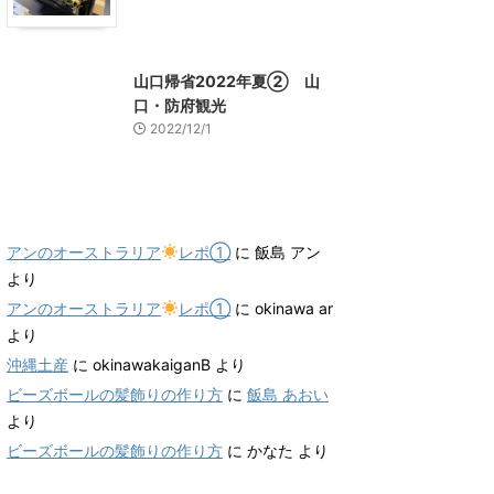
山口グルメ
山口レジャー、観光
山口帰省2022年夏② 山
口・防府観光
2022/12/1
最近のコメント
アンのオーストラリア
レポ①
に
飯島 アン
より
アンのオーストラリア
レポ①
に
okinawa ar
より
沖縄土産
に
okinawakaiganB
より
ビーズボールの髪飾りの作り方
に
飯島 あおい
より
ビーズボールの髪飾りの作り方
に
かなた
より