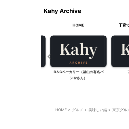
Kahy Archive
HOME
子育
創作素麺？
B＆Cベーカリー（釜山の有名パ
アン
ンやさん）
HOME
>
グルメ
>
美味しい編
>
東京グル
東京グルメ
神奈川グルメ