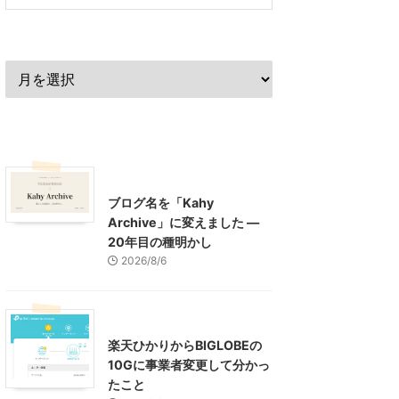
過去の記事
最近の記事
What's New
お知らせ
ブログ名を「Kahy
Archive」に変えました ―
20年目の種明かし
2026/8/6
インターネット
楽天ひかりからBIGLOBEの
10Gに事業者変更して分かっ
たこと