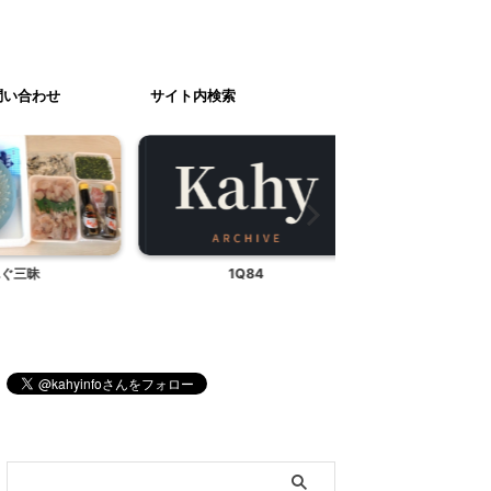
問い合わせ
サイト内検索
昧
1Q84
野の草花
ブログ内検索