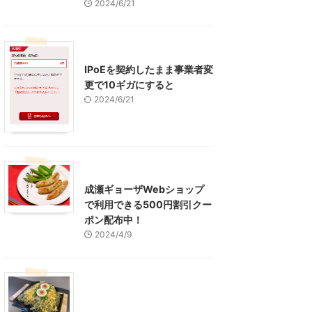
2024/6/21
インターネット
IPoEを契約したまま事業者変
更で10ギガにすると
2024/6/21
東京グルメ
町田周辺
成瀬ギョーザWebショップ
で利用できる500円割引クー
ポン配布中！
2024/4/9
グルメ
レジャー、お出かけ、観光