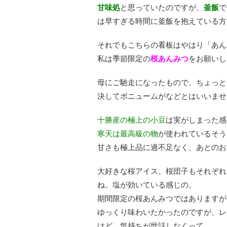
甘味処
と思っていたのですが、
釜飯
で
は早すぎる時間に釜飯を抱えている方
それでもこちらの看板はやはり「あん
私は季節限定の
桜あんみつ
をお願いし
母にご馳走になったもので、ちょっと
決してボニュームがなどとはいいませ
十勝産の極上の小豆
は実がしまった感
寒天は最高級の物
が使われているそう
甘さも極上品に過不足なく、あとのお
大好きな桜アイス、桜団子もそれぞれ
ね。塩が効いている感じの。
期間限定の桜あんみつではありますが
ゆっくり味わいたかったのですが、レ
けど、気持ちが世話しなくって。