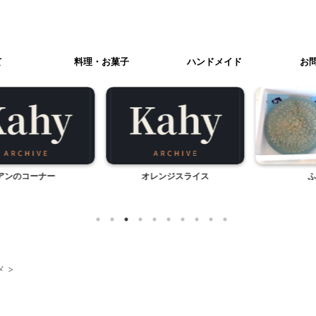
て
料理・お菓子
ハンドメイド
お
のコーナー
オレンジスライス
ふぐ三
メ
>