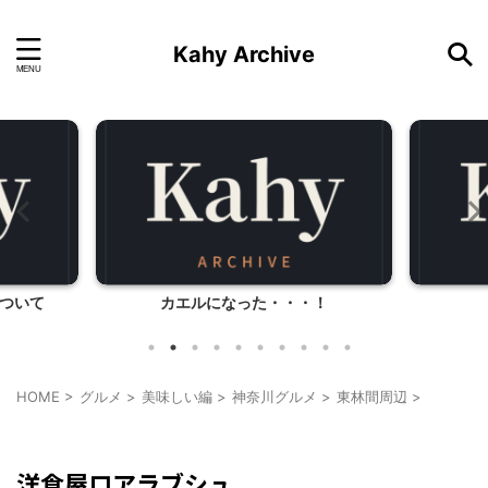
Kahy Archive
ついて
カエルになった・・・！
HOME
>
グルメ
>
美味しい編
>
神奈川グルメ
>
東林間周辺
>
東林間周辺
神奈川グルメ
洋食屋ロアラブシュ