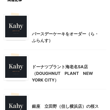
子育て
季節行事・イベント
神奈川グルメ
贈答・お土産グルメ
バースデーケーキをオーダー（ら・
ふらんす）
神奈川グルメ
ドーナツプラント海老名SA店
（DOUGHNUT PLANT NEW
YORK CITY）
東京グルメ
神奈川グルメ
銀座 立田野（但し横浜店）の桜ス