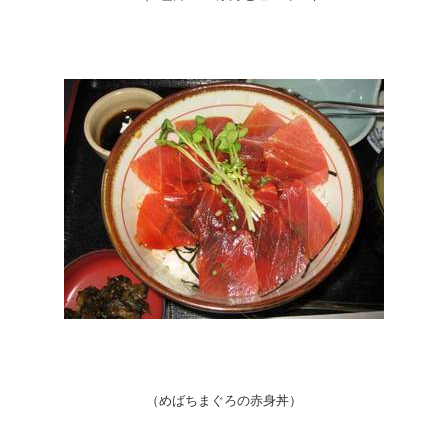
（めばちまぐろの赤身丼）