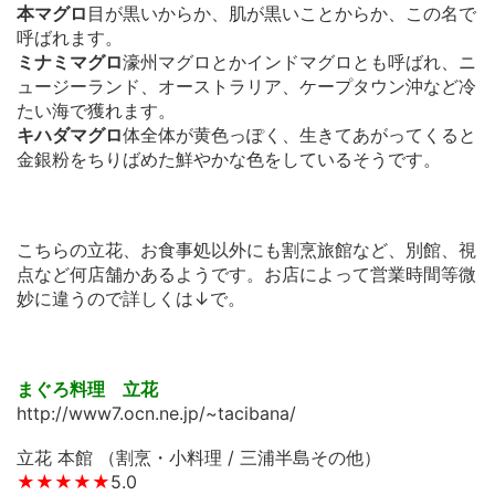
本マグロ
目が黒いからか、肌が黒いことからか、この名で
呼ばれます。
ミナミマグロ
濠州マグロとかインドマグロとも呼ばれ、ニ
ュージーランド、オーストラリア、ケープタウン沖など冷
たい海で獲れます。
キハダマグロ
体全体が黄色っぽく、生きてあがってくると
金銀粉をちりばめた鮮やかな色をしているそうです。
こちらの立花、お食事処以外にも割烹旅館など、別館、視
点など何店舗かあるようです。お店によって営業時間等微
妙に違うので詳しくは↓で。
まぐろ料理 立花
http://www7.ocn.ne.jp/~tacibana/
立花 本館 （割烹・小料理 / 三浦半島その他）
★★★★★
5.0