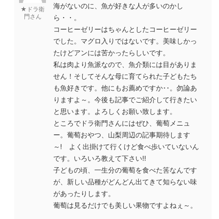
海がないのに、魚が好きな人が多いのかし
★ドラ衛
門さん
ら・・。
コーヒーゼリーはちゃんとしたコーヒーゼリー
でした。マグロ入りではないです。美味しかっ
たけどアンには苦かったらしいです。
私は肉より魚派なので、魚介類には目がありま
せん！そしてそんな母に育てられた子どもたち
も魚好きです。他にもお薦めですか･･。勿論あ
りますよ～。今後も記事でご紹介して行きたい
と思います。よろしくお願い致します。
ところでドラ衛門さんにはぜひ、葡萄メニュ
ー。葡萄おやつ、山梨周辺の記事期待します
～! よく出掛けて行くけど食べ歩いていないん
です。いろいろ教えて下さい!!
子どもの頃、一生分の葡萄を食べた筈なんです
が、新しい品種がどんどん出てきて知らない味
があったりします。
葡萄は見るだけでも美しい果物ですよねぇ～。