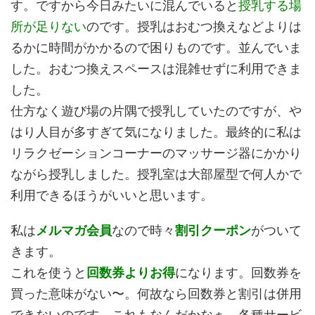
す。ですから今日みたいに混んでいると
授乳する場
所
が足りない
のです。授乳はおむつ換えなどよりは
るかに時間がかかるので困りものです。並んでいま
した。おむつ換えスペースは混雑せずに利用できま
した。
仕方なく遊び場の片隅で授乳していたのですが、や
はり人目が多すぎて気になりました。最終的に私は
リラクゼーションコーナーのマッサージ器にかかり
ながら授乳しました。授乳室は大部屋型で何人かで
利用できるほうがいいと思います。
私は
メルマガ会員
なので時々
割引クーポン
がついて
きます。
これを使うと
回数券よりお得
になります。回数券を
買った意味がない〜。何故なら回数券と割引は併用
できないのです。これもなんだかなぁ。各種サービ