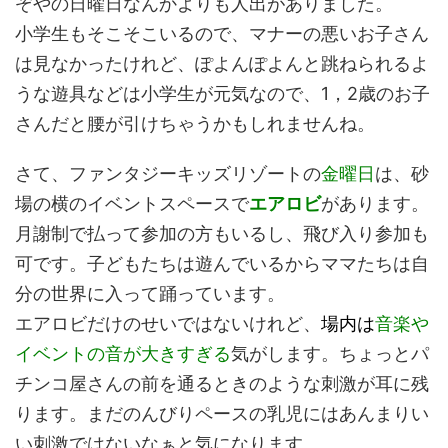
ぞやの日曜日なんかよりも人出がありました。
小学生もそこそこいるので、マナーの悪いお子さん
は見なかったけれど、ぽよんぽよんと跳ねられるよ
うな遊具などは小学生が元気なので、1，2歳のお子
さんだと腰が引けちゃうかもしれませんね。
さて、ファンタジーキッズリゾートの
金曜日
は、砂
場の横のイベントスペースで
エアロビ
があります。
月謝制で払って参加の方もいるし、飛び入り参加も
可です。子どもたちは遊んでいるからママたちは自
分の世界に入って踊っています。
エアロビだけのせいではないけれど、
場内は
音楽や
イベントの音が大きすぎる
気がします。ちょっとパ
チンコ屋さんの前を通るときのような刺激が耳に残
ります。まだのんびりペースの乳児にはあんまりい
い刺激ではないなぁと気になります。