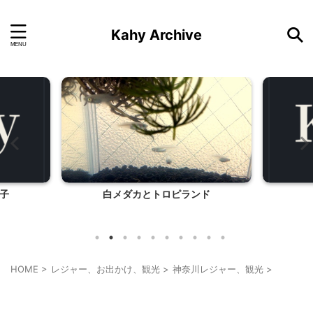
Kahy Archive
子
白メダカとトロピランド
HOME
>
レジャー、お出かけ、観光
>
神奈川レジャー、観光
>
神奈川レジャー、観光