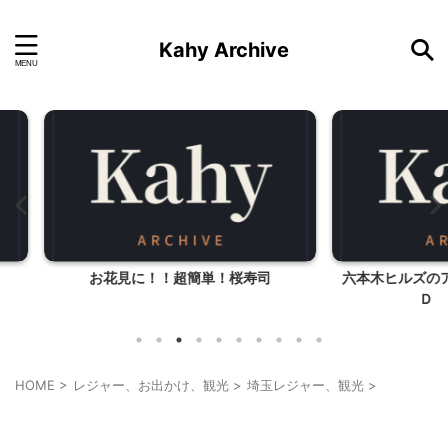
Kahy Archive
寿司
六本木ヒルズのアイスショップ ＣＯＬ
アリス
Ｄ ＳＴＯＮＥ
HOME
>
レジャー、お出かけ、観光
>
埼玉レジャー、観光
>
乗り物
埼玉レジャー、観光