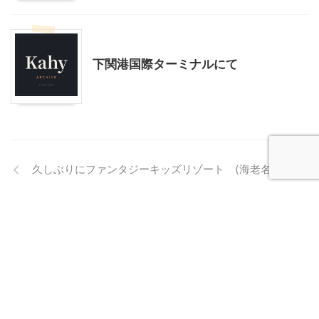
乗り物
韓国旅行
下関港国際ターミナルにて
久しぶりにファンタジーキッズリゾート (海老名市)
敬老の日の贈り物(お菓子）
Kahy Archive