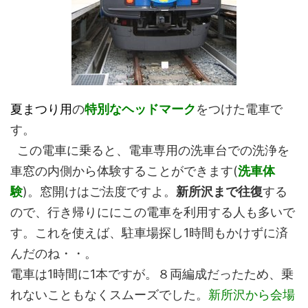
夏まつり用
の
特別な
ヘッドマーク
をつけた電車で
す。
この電車に乗ると、電車専用の洗車台での洗浄を
車窓の内側から体験することができます(
洗車体
験
)。窓開けはご法度ですよ。
新所沢まで往復
する
ので、行き帰りににこの電車を利用する人も多いで
す。これを使えば、駐車場探し1時間もかけずに済
んだのね・・。
電車は1時間に1本ですが。８両編成だったため、乗
れないこともなくスムーズでした。
新所沢から会場