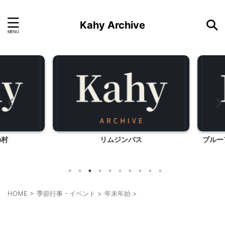
Kahy Archive
リムジンバス
ブルーア
HOME
>
季節行事・イベント
>
年末年始
>
季節行事・イベント
年末年始
料理・お菓子