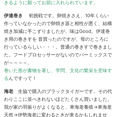
きるように願ってお節に入れられています。
伊達巻き
初挑戦です。卵焼きさえ、10年くらい
作っていなかったので卵焼き器と相性が悪く、結構
焼き加減に手こずりましたが、味はGood。伊達巻
き用の巻きすを 昔買ったのですが、母のところに
行っているらしい・・・。普通の巻きすで巻きまし
た。フードプロセッサーがないのでバーミックスで
が～～～～。
巻いた形が書物を著し、学問、文化の繁栄を意味す
る
んですって！
海老
生協で購入のブラックタイガーです。その代
わりここに並べきれないほどたくさん買いました。
我が家の羽振りがよくなると、車海老養殖→車海老
天然→伊勢海老に変わるときが来るかもしれませ