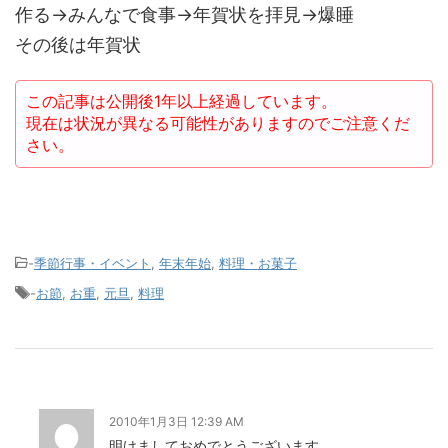
作る→みんなで食事→年賀状を拝見→爆睡
その後は年賀状
この記事は公開後1年以上経過しています。
現在は状況が異なる可能性がありますのでご注意くだ
さい。
-
季節行事・イベント
,
年末年始
,
料理・お菓子
-
お節
,
お重
,
元旦
,
料理
2010年1月3日 12:39 AM
明けましておめでとうございます。