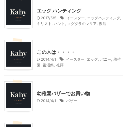
幼稚園での活動
エッグ ハンティング
2017/5/5
イースター
,
エッグハンティング
,
キリスト
,
ハント
,
マグダラのマリア
,
復活
幼稚園での活動
この木は・・・・
2014/4/1
イースター
,
エッグ
,
バニー
,
幼稚
園
,
復活祭
,
礼拝
幼稚園での活動
幼稚園バザーでお買い物
2014/4/1
バザー
ハンドメイド
幼稚園での活動