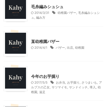
毛糸編みシュシュ
2014/3/31
幼稚園バザー
,
毛糸編みシュシ
ュ
,
編み方
幼稚園での活動
某幼稚園バザー
2014/4/1
バザー
,
出店
,
幼稚園
幼稚園での活動
料理・お菓子
今年のお芋掘り
2017/5/5
お弁当
,
お芋掘り
,
さつまいも
,
ア
ルプスの乙女
,
サツマイモ
,
サンドイッチ
,
導入
,
幼
稚園
,
遠足