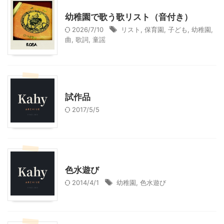
幼稚園での活動
幼稚園で歌う歌リスト（音付き）
2026/7/10
リスト
,
保育園
,
子ども
,
幼稚園
,
曲
,
歌詞
,
童謡
幼稚園での活動
試作品
2017/5/5
幼稚園での活動
色水遊び
2014/4/1
幼稚園
,
色水遊び