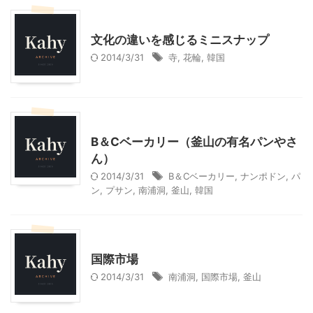
韓国旅行
文化の違いを感じるミニスナップ
2014/3/31
寺
,
花輪
,
韓国
韓国旅行
B＆Cベーカリー（釜山の有名パンやさ
ん）
2014/3/31
B＆Cベーカリー
,
ナンポドン
,
パ
ン
,
プサン
,
南浦洞
,
釜山
,
韓国
韓国旅行
国際市場
2014/3/31
南浦洞
,
国際市場
,
釜山