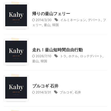
韓国旅行
帰りの釜山フェリー
2014/3/30
イルミネーション
,
デパート
,
フ
ェリー
,
釜山
,
韓国
韓国旅行
走れ！釜山短時間自由行動
2026/7/10
トラ
,
ホテル
,
ロッテデパート
,
釜山
,
韓国
韓国旅行
プルコギ 石井
2014/3/31
プルコギ
,
石井