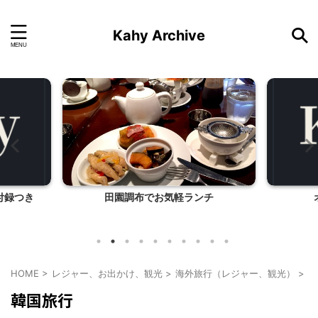
Kahy Archive
付録つき
田園調布でお気軽ランチ
HOME
>
レジャー、お出かけ、観光
>
海外旅行（レジャー、観光）
>
韓
韓国旅行