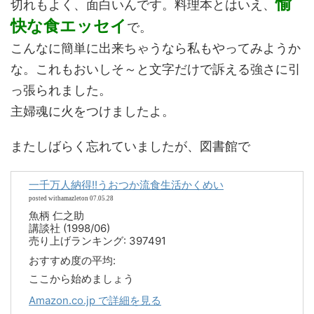
愉
切れもよく、面白いんです。料理本とはいえ、
快な食エッセイ
で。
こんなに簡単に出来ちゃうなら私もやってみようか
な。これもおいしそ～と文字だけで訴える強さに引
っ張られました。
主婦魂に火をつけましたよ。
またしばらく忘れていましたが、図書館で
一千万人納得!!うおつか流食生活かくめい
posted withamazleton 07.05.28
魚柄 仁之助
講談社 (1998/06)
売り上げランキング: 397491
おすすめ度の平均:
ここから始めましょう
Amazon.co.jp で詳細を見る