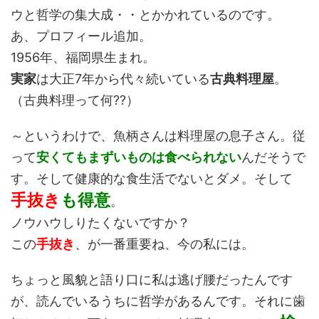
ウと哲学の集大成・・とかかれているのです。
あ、プロフィール追加。
1956年、福岡県生まれ。
実家
は大正7年から代々続いている
古典料理屋
。
（古典料理って何??）
～というわけで、魚柄さんは料理屋の息子さん。従
って
安くてもまずいものは食べられない
んだそうで
す。そして健康的な食生活でないとダメ。そして
手抜き
も得意
。
ノウハウしりたくないですか？
この
手抜き
、が一番重要ね、今の私には。
ちょっと風貌と語り口に私は逃げ腰だったんです
が、読んでいるうちに哲学があるんです。それに歯