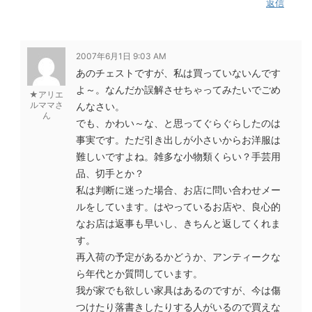
返信
2007年6月1日 9:03 AM
あのチェストですが、私は買っていないんです
よ～。なんだか誤解させちゃってみたいでごめ
★アリエ
ルママさ
んなさい。
ん
でも、かわい～な、と思ってぐらぐらしたのは
事実です。ただ引き出しが小さいからお洋服は
難しいですよね。雑多な小物類くらい？手芸用
品、切手とか？
私は判断に迷った場合、お店に問い合わせメー
ルをしています。はやっているお店や、良心的
なお店は返事も早いし、きちんと返してくれま
す。
再入荷の予定があるかどうか、アンティークな
ら年代とか質問しています。
我が家でも欲しい家具はあるのですが、今は傷
つけたり落書きしたりする人がいるので買えな