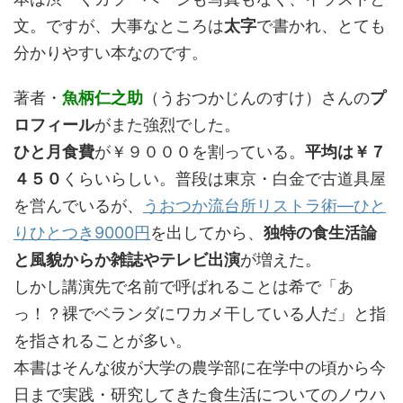
文。ですが、大事なところは
太字
で書かれ、とても
分かりやすい本なのです。
著者・
魚柄仁之助
（うおつかじんのすけ）さんの
プ
ロフィール
がまた強烈でした。
ひと月食費
が￥９０００を割っている。
平均は￥７
４５０
くらいらしい。普段は東京・白金で古道具屋
を営んでいるが、
うおつか流台所リストラ術―ひと
りひとつき9000円
を出してから、
独特の食生活論
と風貌からか雑誌やテレビ出演
が増えた。
しかし講演先で名前で呼ばれることは希で「あ
っ！？裸でベランダにワカメ干している人だ」と指
を指されることが多い。
本書はそんな彼が大学の農学部に在学中の頃から今
日まで実践・研究してきた食生活についてのノウハ