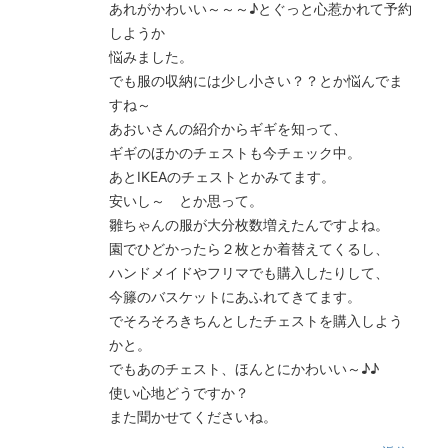
あれがかわいい～～～♪とぐっと心惹かれて予約
しようか
悩みました。
でも服の収納には少し小さい？？とか悩んでま
すね～
あおいさんの紹介からギギを知って、
ギギのほかのチェストも今チェック中。
あとIKEAのチェストとかみてます。
安いし～ とか思って。
雛ちゃんの服が大分枚数増えたんですよね。
園でひどかったら２枚とか着替えてくるし、
ハンドメイドやフリマでも購入したりして、
今籐のバスケットにあふれてきてます。
でそろそろきちんとしたチェストを購入しよう
かと。
でもあのチェスト、ほんとにかわいい～♪♪
使い心地どうですか？
また聞かせてくださいね。