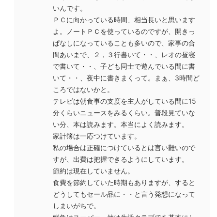
いんです。
ＰＣに向かっている時間、相当長いと思います
よ。ノートＰＣを使っているのですが、開きっ
ぱなしになっていることも多いので、家事の合
間あいまで、２，３行書いて・・、レオの昼寝
で書いて・・、子ども同士で遊んでいる間に書
いて・・、夜中に書きまくって。まぁ、3時間ど
ころではないかと。
テレビは朝食事の支度を主人がしている間に15
分くらいニュースをみるくらい。普段見ていな
い分、本は読みます。本当によく読みます。
家計簿は一応つけています。
私の場合は正確につけているとは言い難いので
すが、出費は把握できるようにしています。
節約は現在していません。
食費を節約していた時期もありますが、すると
どうしてもセール品に・・と言う発想になって
しまいがちで。