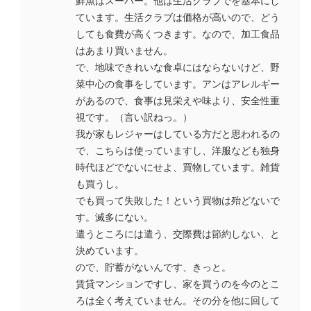
鮮魚はスーパー。他は生活クラブでを基本にし
ています。生活クラブは価格が高いので、どう
しても食費が高くつきます。なので、加工食品
はあまり買いません。
で、地味できれいな食卓にはならないけど、野
菜中心の食事をしています。アンはアレルギー
があるので、食事は見栄えや味より、安全性重
視です。（言い訳ねっ。）
我が家もレジャーはしている方だと思われるの
で、こちらは使っていますし、洋服なども独身
時代ほどでないにせよ、買物しています。雑貨
も買うし。
でも買って失敗した！という買物は殆どないで
す。滅多にない。
遣うところには遣う、交際費は節約しない、と
決めています。
ので、貯蓄がないんです、きっと。
賃貸マンションですし、家を買うのを今のとこ
ろは全く考えていません。その分を他に回して