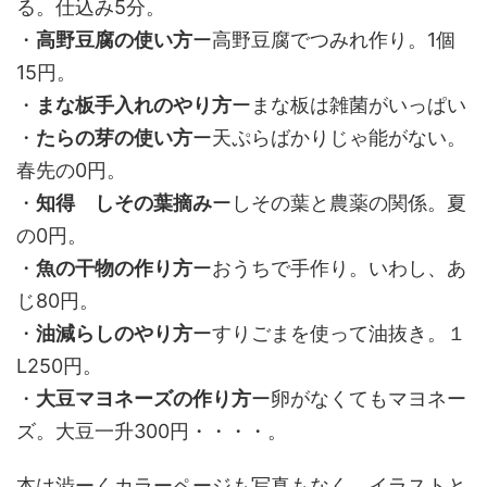
る。仕込み5分。
・
高野豆腐の使い方
ー高野豆腐でつみれ作り。1個
15円。
・
まな板手入れのやり方
ーまな板は雑菌がいっぱい
・
たらの芽の使い方
ー天ぷらばかりじゃ能がない。
春先の0円。
・
知得 しその葉摘み
ーしその葉と農薬の関係。夏
の0円。
・
魚の干物の作り方
ーおうちで手作り。いわし、あ
じ80円。
・
油減らしのやり方
ーすりごまを使って油抜き。１
Ⅼ250円。
・
大豆マヨネーズの作り方
ー卵がなくてもマヨネー
ズ。大豆一升300円・・・・。
本は渋ーくカラーページも写真もなく、イラストと