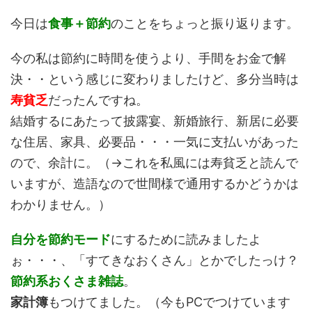
今日は
食事＋節約
のことをちょっと振り返ります。
今の私は節約に時間を使うより、手間をお金で解
決・・という感じに変わりましたけど、多分当時は
寿貧乏
だったんですね。
結婚するにあたって披露宴、新婚旅行、新居に必要
な住居、家具、必要品・・・一気に支払いがあった
ので、余計に。（→これを私風には寿貧乏と読んで
いますが、造語なので世間様で通用するかどうかは
わかりません。）
自分を節約モード
にするために読みましたよ
ぉ・・・、「すてきなおくさん」とかでしたっけ？
節約系おくさま雑誌
。
家計簿
もつけてました。（今もPCでつけています