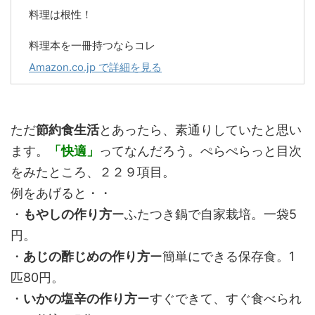
料理は根性！
料理本を一冊持つならコレ
Amazon.co.jp で詳細を見る
ただ
節約食生活
とあったら、素通りしていたと思い
ます。
「快適」
ってなんだろう。ぺらぺらっと目次
をみたところ、２２９項目。
例をあげると・・
・
もやしの作り方
ーふたつき鍋で自家栽培。一袋5
円。
・
あじの酢じめの作り方
ー簡単にできる保存食。1
匹80円。
・
いかの塩辛の作り方
ーすぐできて、すぐ食べられ