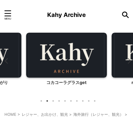
Kahy Archive
t
repettoの新作バッグ
ケンピン
HOME
>
レジャー、お出かけ、観光
>
海外旅行（レジャー、観光）
>
韓
韓国旅行