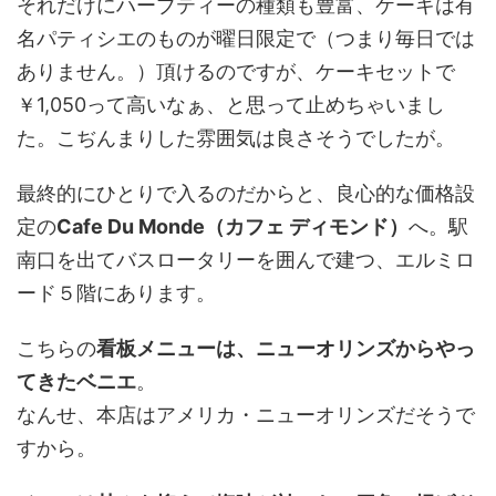
それだけにハーブティーの種類も豊富、ケーキは有
名パティシエのものが曜日限定で（つまり毎日では
ありません。）頂けるのですが、ケーキセットで
￥1,050って高いなぁ、と思って止めちゃいまし
た。こぢんまりした雰囲気は良さそうでしたが。
最終的にひとりで入るのだからと、良心的な価格設
定の
Cafe Du Monde（カフェ ディモンド）
へ。駅
南口を出てバスロータリーを囲んで建つ、エルミロ
ード５階にあります。
こちらの
看板メニューは、ニューオリンズからやっ
てきたベニエ
。
なんせ、本店はアメリカ・ニューオリンズだそうで
すから。