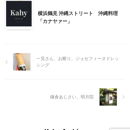
神奈川グルメ
横浜鶴見 沖縄ストリート 沖縄料理
「カナヤァー」
一見さん、お断り。ジョセフィーヌドレッ
シング
鎌倉あじさい、明月院