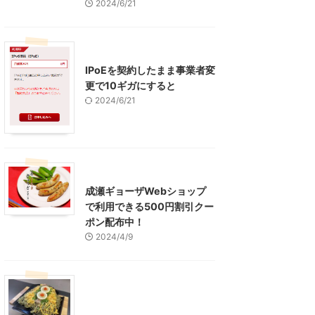
2024/6/21
インターネット
IPoEを契約したまま事業者変
更で10ギガにすると
2024/6/21
東京グルメ
町田周辺
成瀬ギョーザWebショップ
で利用できる500円割引クー
ポン配布中！
2024/4/9
グルメ
レジャー、お出かけ、観光