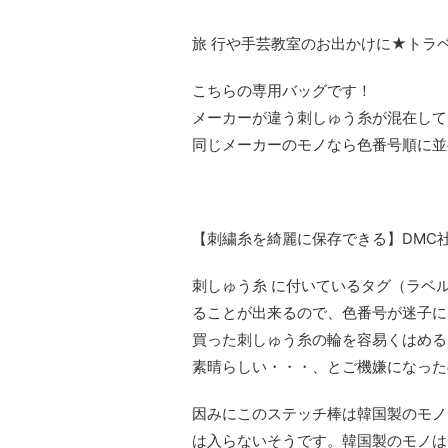
旅 行や手芸教室のお出かけに★トラベ
こちらの専用バッグです！
メーカーが違う刺しゅう糸が混在して
同じメーカーのモノなら色番号順に並
【刺繍糸を綺麗に保存できる】DMC社製
刺しゅう糸 に付いているタグ（ラベ
ることが出来るので、色番号が迷子に
買った刺しゅう糸の輪を容易くはめる
素晴らしい・・・、とご機嫌になった
因みにこのステッチ棒は韓国製のモノ
は入らないそうです。韓国製のモノは