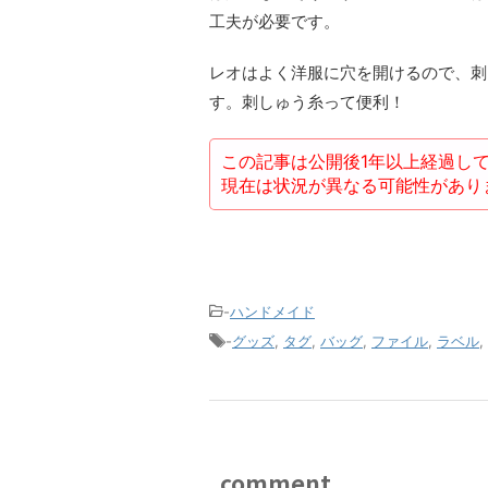
工夫が必要です。
レオはよく洋服に穴を開けるので、刺
す。刺しゅう糸って便利！
この記事は公開後1年以上経過し
現在は状況が異なる可能性があり
-
ハンドメイド
-
グッズ
,
タグ
,
バッグ
,
ファイル
,
ラベル
,
comment