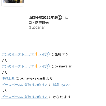
山口グルメ
山口レジャー、観光
山口帰省2022年夏② 山
口・防府観光
2022/12/1
最近のコメント
アンのオーストラリア
レポ①
に
飯島 アン
より
アンのオーストラリア
レポ①
に
okinawa ar
より
沖縄土産
に
okinawakaiganB
より
ビーズボールの髪飾りの作り方
に
飯島 あおい
より
ビーズボールの髪飾りの作り方
に
かなた
より