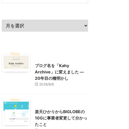
過去の記事
最近の記事
What's New
お知らせ
ブログ名を「Kahy
Archive」に変えました ―
20年目の種明かし
2026/8/6
インターネット
楽天ひかりからBIGLOBEの
10Gに事業者変更して分かっ
たこと