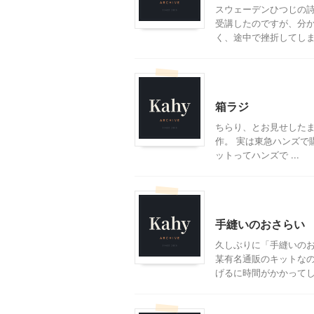
スウェーデンひつじの詩
受講したのですが、分
く、途中で挫折してしまっ
ハンドメイド
子育て
箱ラジ
ちらり、とお見せした
作。 実は東急ハンズで購
ットってハンズで ...
ハンドメイド
大人向け
手縫いのおさらい
久しぶりに「手縫いのお
某有名通販のキットなの
げるに時間がかかってしま