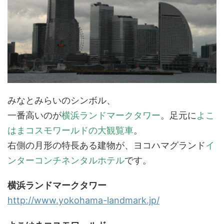
みなとみらいのシンボル、
一番高いのが
横浜ランドマークタワー
。足元に
よこ
はまコスモワールドの大観覧車
。
右側の月形の特長ある建物が、ヨコハマグランド
イ
ンターコンチネンタルホテル
です。
横浜ランドマークタワー
http://www.yokohama-landmark.jp/