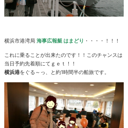
横浜市港湾局
海事広報艇 はまどり
・・・・！！！
これに乗ることが出来たのです！！このチャンスは
当日予約先着順にてｇｅｔ！！
横浜港
をぐる～っ、と約1時間半の船旅です。