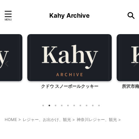
Kahy Archive
ッキー
所沢市南入曽 電車夏まつり（西武鉄
道)
HOME
>
レジャー、お出かけ、観光
>
神奈川レジャー、観光
>
乗り物
神奈川レジャー、観光