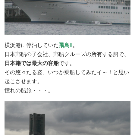
横浜港に停泊していた
飛鳥
Ⅱ
。
日本郵船の子会社、郵船クルーズの所有する船で、
日本籍では最大の客船
です。
その悠々たる姿、いつか乗船してみたイ～！と思い
起こさせます。
憧れの船旅・・・。