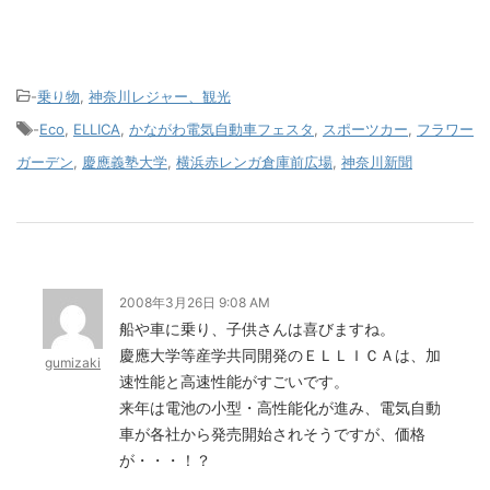
-
乗り物
,
神奈川レジャー、観光
-
Eco
,
ELLICA
,
かながわ電気自動車フェスタ
,
スポーツカー
,
フラワー
ガーデン
,
慶應義塾大学
,
横浜赤レンガ倉庫前広場
,
神奈川新聞
2008年3月26日 9:08 AM
船や車に乗り、子供さんは喜びますね。
慶應大学等産学共同開発のＥＬＬＩＣＡは、加
gumizaki
速性能と高速性能がすごいです。
来年は電池の小型・高性能化が進み、電気自動
車が各社から発売開始されそうですが、価格
が・・・！？