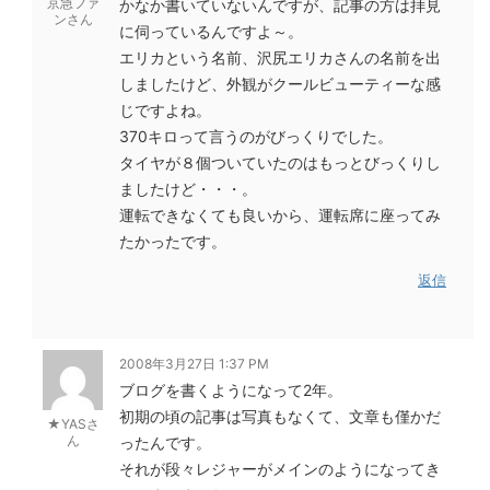
京急ファ
かなか書いていないんですが、記事の方は拝見
ンさん
に伺っているんですよ～。
エリカという名前、沢尻エリカさんの名前を出
しましたけど、外観がクールビューティーな感
じですよね。
370キロって言うのがびっくりでした。
タイヤが８個ついていたのはもっとびっくりし
ましたけど・・・。
運転できなくても良いから、運転席に座ってみ
たかったです。
返信
2008年3月27日 1:37 PM
ブログを書くようになって2年。
初期の頃の記事は写真もなくて、文章も僅かだ
★YASさ
ん
ったんです。
それが段々レジャーがメインのようになってき