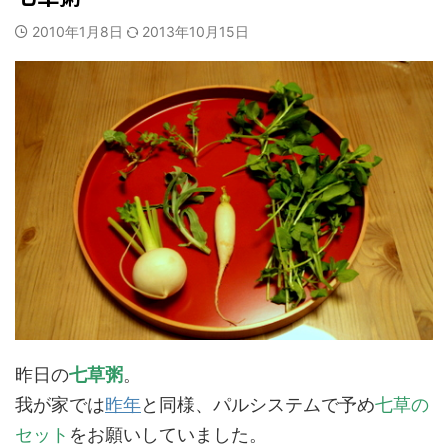
2010年1月8日
2013年10月15日
昨日の
七草粥
。
我が家では
昨年
と同様、パルシステムで予め
七草の
セット
をお願いしていました。