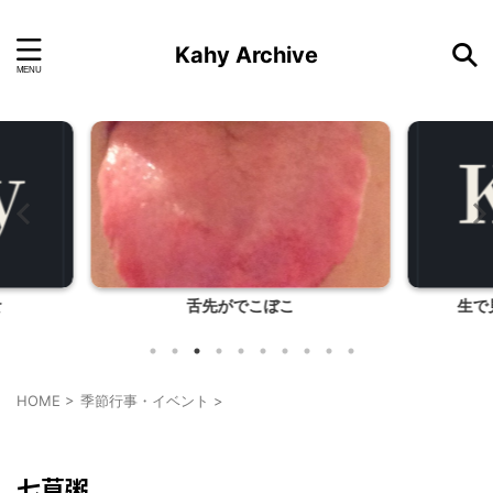
Kahy Archive
生で見ないとわからない良さ
HOME
>
季節行事・イベント
>
季節行事・イベント
料理・お菓子
七草粥