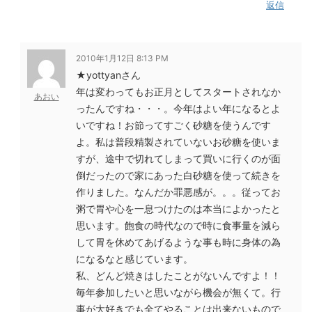
返信
2010年1月12日 8:13 PM
★yottyanさん
年は変わってもお正月としてスタートされなか
あおい
ったんですね・・・。今年はよい年になるとよ
いですね！お節ってすごく砂糖を使うんです
よ。私は普段精製されていないお砂糖を使いま
すが、途中で切れてしまって買いに行くのが面
倒だったので家にあった白砂糖を使って続きを
作りました。なんだか罪悪感が。。。従ってお
粥で胃や心を一息つけたのは本当によかったと
思います。飽食の時代なので時に食事量を減ら
して胃を休めてあげるような事も時に身体の為
になるなと感じています。
私、どんど焼きはしたことがないんですよ！！
毎年参加したいと思いながら機会が無くて。行
事が大好きでも全てやることは出来ないもので