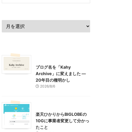
過去の記事
最近の記事
What's New
お知らせ
ブログ名を「Kahy
Archive」に変えました ―
20年目の種明かし
2026/8/6
インターネット
楽天ひかりからBIGLOBEの
10Gに事業者変更して分かっ
たこと