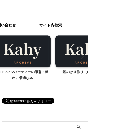
問い合わせ
サイト内検索
ィーの用意・演
鯉のぼり作り（年少児編）
横浜元町 お買物のす
な本
ーミングセー
ブログ内検索