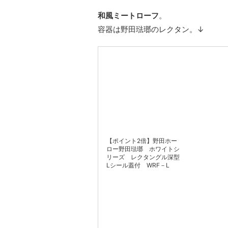
和風ミートローフ
。
容器は野田琺瑯のレクタン。↓
【ポイント2倍】野田ホー
ロー野田琺瑯 ホワイトシ
リーズ レクタングル深型
Lシール蓋付 WRF－L