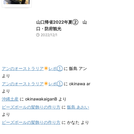
山口グルメ
山口レジャー、観光
山口帰省2022年夏② 山
口・防府観光
2022/12/1
最近のコメント
アンのオーストラリア
レポ①
に
飯島 アン
より
アンのオーストラリア
レポ①
に
okinawa ar
より
沖縄土産
に
okinawakaiganB
より
ビーズボールの髪飾りの作り方
に
飯島 あおい
より
ビーズボールの髪飾りの作り方
に
かなた
より