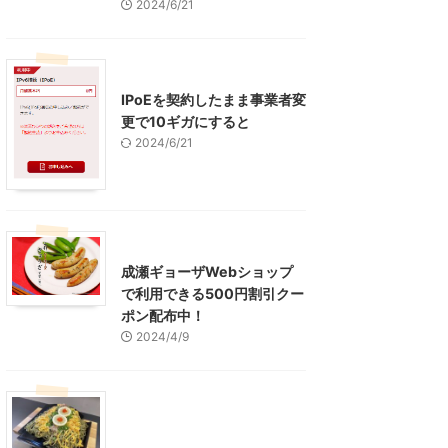
2024/6/21
インターネット
IPoEを契約したまま事業者変
更で10ギガにすると
2024/6/21
東京グルメ
町田周辺
成瀬ギョーザWebショップ
で利用できる500円割引クー
ポン配布中！
2024/4/9
グルメ
レジャー、お出かけ、観光