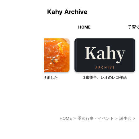
Kahy Archive
HOME
子育
ジャム作りました
3歳後半、レオのレゴ作品
子どものプ
HOME
>
季節行事・イベント
>
誕生会
>
我が家とよそサマのホームパーティ