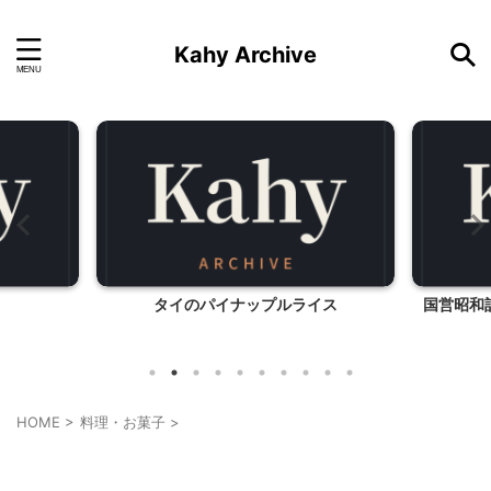
Kahy Archive
タイのパイナップルライス
国営昭和
HOME
>
料理・お菓子
>
料理・お菓子