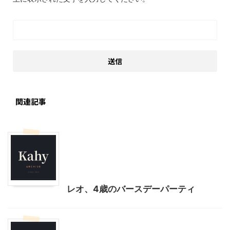
関連記事
児童書
季節行事・イベント
我が家とよそサマのホームパーティ
料理・お菓子
誕生会
レオ、4歳のバースデーパーティ
季節行事・イベント
料理・お菓子
誕生会