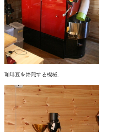
珈琲豆を焙煎する機械。