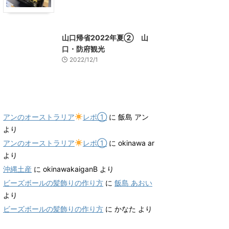
山口グルメ
山口レジャー、観光
山口帰省2022年夏② 山
口・防府観光
2022/12/1
最近のコメント
アンのオーストラリア
レポ①
に
飯島 アン
より
アンのオーストラリア
レポ①
に
okinawa ar
より
沖縄土産
に
okinawakaiganB
より
ビーズボールの髪飾りの作り方
に
飯島 あおい
より
ビーズボールの髪飾りの作り方
に
かなた
より