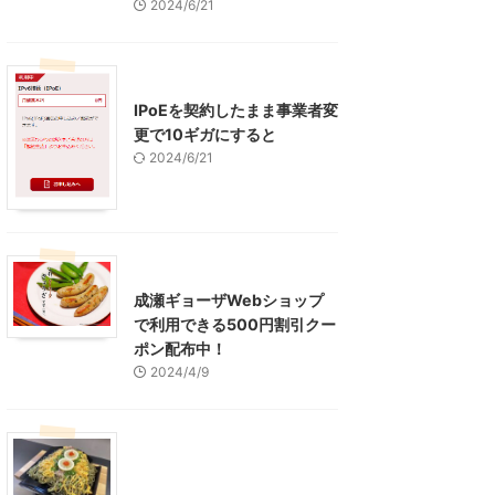
2024/6/21
インターネット
IPoEを契約したまま事業者変
更で10ギガにすると
2024/6/21
東京グルメ
町田周辺
成瀬ギョーザWebショップ
で利用できる500円割引クー
ポン配布中！
2024/4/9
グルメ
レジャー、お出かけ、観光