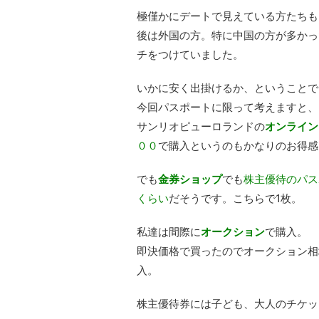
極僅かにデートで見えている方たちも
後は外国の方。特に中国の方が多かっ
チをつけていました。
いかに安く出掛けるか、ということで
今回パスポートに限って考えますと、
サンリオピューロランドの
オンライン
００
で購入というのもかなりのお得感
でも
金券ショップ
でも
株主優待のパス
くらい
だそうです。こちらで1枚。
私達は間際に
オークション
で購入。
即決価格で買ったのでオークション相
入。
株主優待券には子ども、大人のチケッ