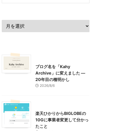
過去の記事
最近の記事
What's New
お知らせ
ブログ名を「Kahy
Archive」に変えました ―
20年目の種明かし
2026/8/6
インターネット
楽天ひかりからBIGLOBEの
10Gに事業者変更して分かっ
たこと