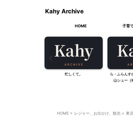
Kahy Archive
HOME
子育
忙しくて。
ら・ふらんすの相模原プリンと横
桜
山シュー（神奈川県相模原...
HOME
>
レジャー、お出かけ、観光
>
東
東京レジャー、観光
首都圏雨の日向