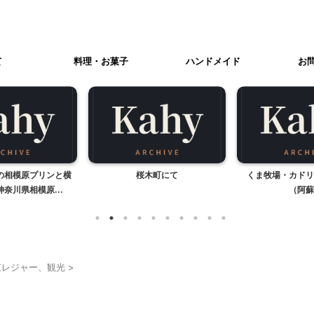
て
料理・お菓子
ハンドメイド
お
木町にて
くま牧場・カドリードミニオン
箱庭的ゲレン
（阿蘇）
京レジャー、観光
>
けレジャー