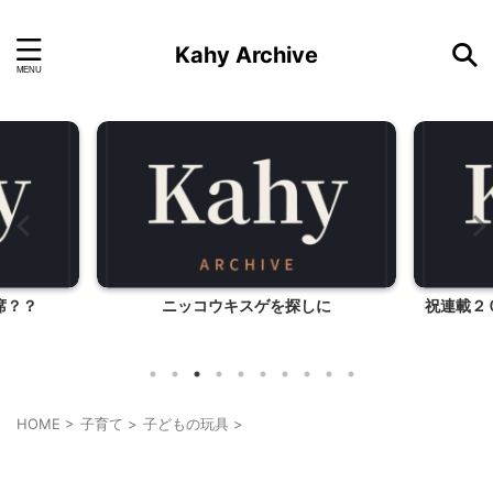
Kahy Archive
席？？
ニッコウキスゲを探しに
祝連載２
HOME
>
子育て
>
子どもの玩具
>
こだわりの品
子どもの玩具
子育て