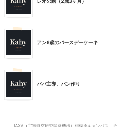
レオの絵（2歳3ヶ月）
子育て
季節行事・イベント
誕生会
アン6歳のバースデーケーキ
子育て
パパ主導、パン作り
JAXA（宇宙航空研究開発機構）相模原キャンパス、そ