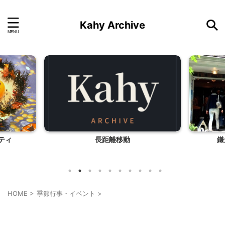
Kahy Archive
ティ
長距離移動
鎌
HOME
>
季節行事・イベント
>
季節行事・イベント