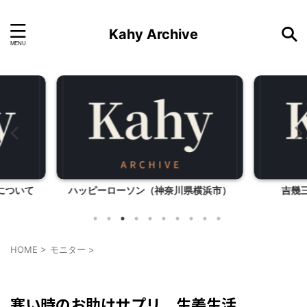
Kahy Archive
横浜市）
吉幾三×マイケル・ジャクソン
HOME
>
モニター
>
モニター
寒い時のお助けサプリ 生姜生活