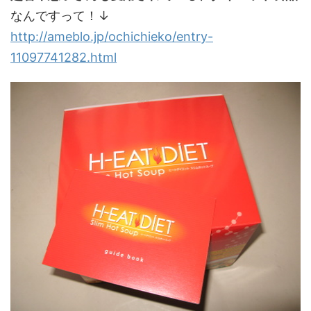
なんですって！↓
http://ameblo.jp/ochichieko/entry-
11097741282.html