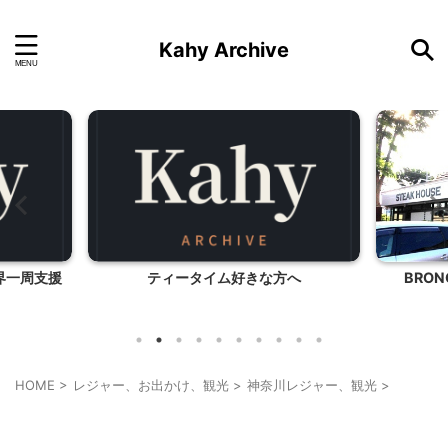
Kahy Archive
界一周支援
ティータイム好きな方へ
BRON
HOME
>
レジャー、お出かけ、観光
>
神奈川レジャー、観光
>
神奈川レジャー、観光