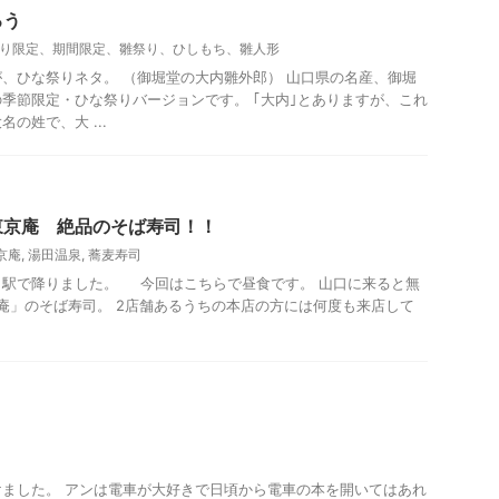
ろう
り限定、期間限定、雛祭り、ひしもち、雛人形
、ひな祭りネタ。 （御堀堂の大内雛外郎） 山口県の名産、御堀
季節限定・ひな祭りバージョンです。 ｢大内｣とありますが、これ
の姓で、大 ...
ー、観光
東京庵 絶品のそば寿司！！
京庵
,
湯田温泉
,
蕎麦寿司
口駅で降りました。 今回はこちらで昼食です。 山口に来ると無
庵」のそば寿司。 2店舗あるうちの本店の方には何度も来店して
観光
ました。 アンは電車が大好きで日頃から電車の本を開いてはあれ