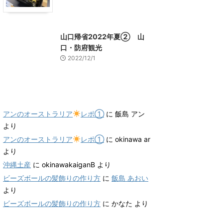
山口グルメ
山口レジャー、観光
山口帰省2022年夏② 山
口・防府観光
2022/12/1
最近のコメント
アンのオーストラリア
レポ①
に
飯島 アン
より
アンのオーストラリア
レポ①
に
okinawa ar
より
沖縄土産
に
okinawakaiganB
より
ビーズボールの髪飾りの作り方
に
飯島 あおい
より
ビーズボールの髪飾りの作り方
に
かなた
より