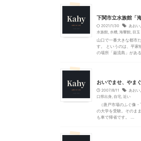
山口レジャー、観光
下関市立水族館「
2021/1/30
あおい
水族館
,
水槽
,
海響館
,
目玉
山口で一番大きな都市だ
す。 というのは、平家
の場所「巌流島」があるか
その他
山口レジャー、
おいでませ、やま
2007/8/11
あおい
口県出身
,
自宅
,
近い
（唐戸市場のふぐ像・下
の大学を受験。そのまま
も車で帰省です。 ...
山口グルメ
山口レジャ