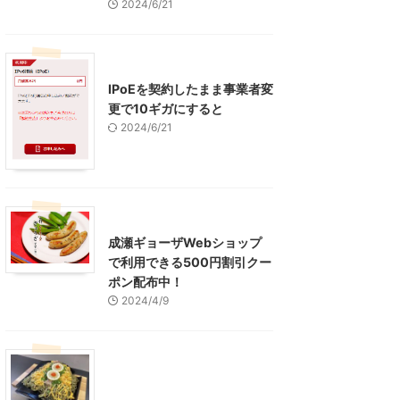
2024/6/21
インターネット
IPoEを契約したまま事業者変
更で10ギガにすると
2024/6/21
東京グルメ
町田周辺
成瀬ギョーザWebショップ
で利用できる500円割引クー
ポン配布中！
2024/4/9
グルメ
レジャー、お出かけ、観光