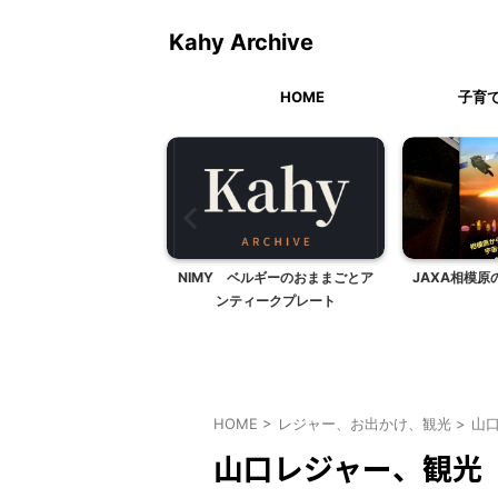
Kahy Archive
HOME
子育
バレエ鑑賞（清里フィー
NIMY ベルギーのおままごとア
JAXA相模
ルドバレエ）
ンティークプレート
HOME
>
レジャー、お出かけ、観光
>
山
山口レジャー、観光