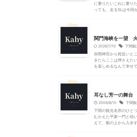
に乗りたいこれに乗りた
っても、走るSLは今回が初
山口レジャー、観光
関門海峡を一望 
2026/7/10
下関観
赤間神宮から程近いと
きたらここは押さえた
を楽しめるなんて幸せです
山口レジャー、観光
耳なし芳一の舞台
2006/8/10
下関観
下関の観光名所のひとつ
むかえた平家一門と幼
えて、船の上から入水する