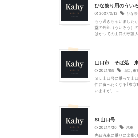
ひな祭り用のうい
2007/3/12
ひな祭
もう過ぎちゃいましたが
堂の外郎（ういろう）の
はかつての山口の守護大名
山口グルメ
山口レジャ
山口市 そば処 
2021/8/9
山口
,
東
ＳＬ山口号に乗って山
性に食べたくなる｢東京
いますが、 ...
乗り物
山口レジャー、
SL山口号
2021/1/30
汽車、
先日汽車に乗りに出掛け