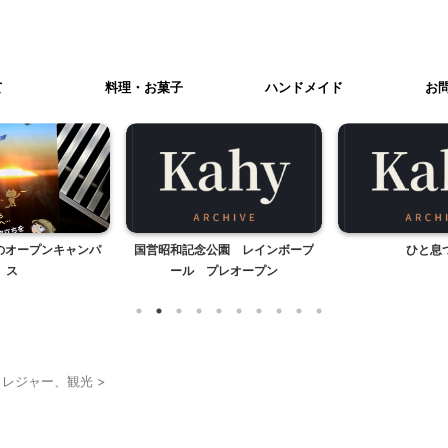
て
料理・お菓子
ハンドメイド
お
原のオープンキャンパ
国営昭和記念公園 レインボープ
ひと息
ス
ール プレオープン
口レジャー、観光
>