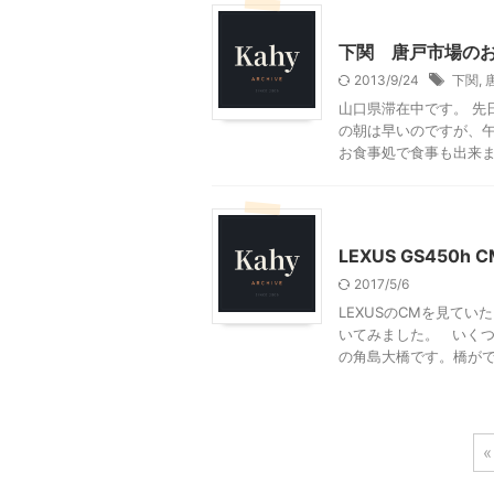
山口グルメ
山口レジャ
下関 唐戸市場の
2013/9/24
下関
,
山口県滞在中です。 先
の朝は早いのですが、
お食事処で食事も出来ます
山口レジャー、観光
日
LEXUS GS450h
2017/5/6
LEXUSのCMを見て
いてみました。 いく
の角島大橋です。橋がで .
«