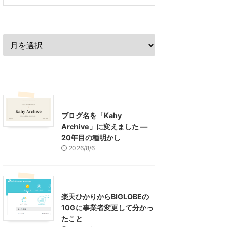
過去の記事
最近の記事
What's New
お知らせ
ブログ名を「Kahy
Archive」に変えました ―
20年目の種明かし
2026/8/6
インターネット
楽天ひかりからBIGLOBEの
10Gに事業者変更して分かっ
たこと