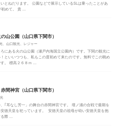
いとねだります。 公園などで展示しているSLは乗ったことがあ
めて。 貴 ...
火の山公園（山口県下関市）
光、山口観光、レジャー
ころにある火の山公園（瀬戸内海国立公園内）です。下関の観光に
い！といいつつも、私もこの度初めて来たのです。無料でこの眺め
。 標高２６８ｍ ...
 赤間神宮（山口県下関市）
光
、｢耳なし芳一」の舞台の赤間神宮です。 壇ノ浦の合戦で最期を
い安徳天皇を祀っています。 安徳天皇の祖母が幼い安徳天皇を抱
際 ...