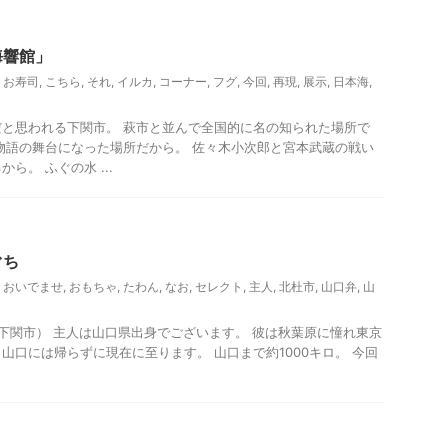
海響館」
,
お寿司
,
こちら
,
それ
,
イルカ
,
コーナー
,
フグ
,
今回
,
再現
,
展示
,
日本海
,
と思われる下関市。 萩市と並んで全国的に名の知られた場所で
物語の舞台になった場所だから。 佐々木小次郎と宮本武蔵の戦い
ら。 ふぐの水 ...
観光
ぐち
,
おいでませ
,
おもちゃ
,
たわん
,
なお
,
セレクト
,
主人
,
北杜市
,
山口弁
,
山
関市） 主人は山口県出身でございます。 彼は秋葉原に憧れ東京
山口には帰らずに現在に至ります。 山口まで約1000キロ。 今回
ー、観光
贈答・お土産グルメ