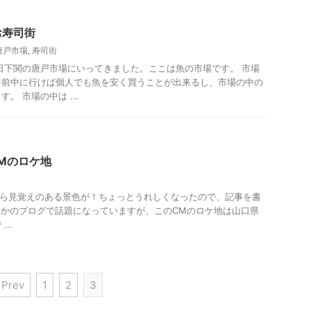
ー、観光
お寿司街
唐戸市場
,
寿司街
日下関の唐戸市場にいってきました。ここは魚の市場です。 市場
午前中に行けば個人でも魚を安く買うことが出来るし、市場の中の
。 市場の中は ...
本国内映画、ドラマ、CMのロケ地
 CMのロケ地
いたら見覚えのある景色が！ちょっとうれしくなったので、記事を書
つかのブログで話題になっていますが、このCMのロケ地は山口県
..
 Prev
1
2
3