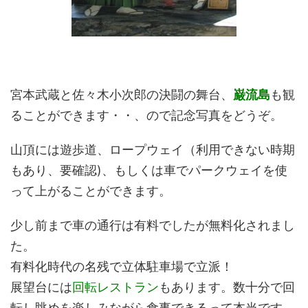
宮本武蔵と佐々木小次郎の決闘の舞台、
巌流島
も観
ることができます・・、ので記念写真をどうぞ。
山頂には遊歩道、ロープウェイ（利用できない時期
もあり、要確認)、もしくは車でパークウェイを使
って上がることができます。
少し前まで車の通行は有料でしたが無料化されまし
た。
有料化時代の名残で立体駐車場で立派！
展望台には
回転レストラン
もあります。数十分で回
転し眺めを楽しみながら食事できるって本当です