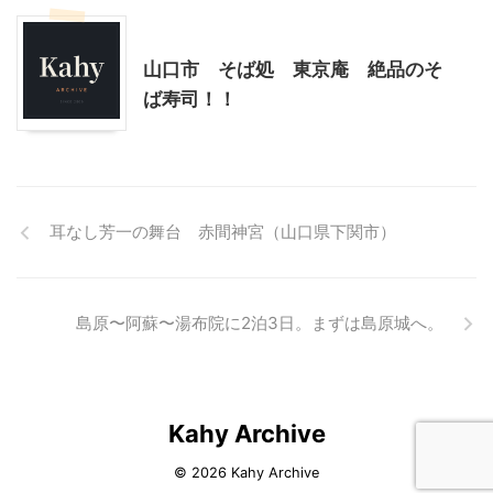
山口グルメ
山口レジャー、観光
山口市 そば処 東京庵 絶品のそ
ば寿司！！
耳なし芳一の舞台 赤間神宮（山口県下関市）
島原〜阿蘇〜湯布院に2泊3日。まずは島原城へ。
Kahy Archive
© 2026 Kahy Archive