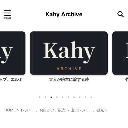
Kahy Archive
プ、エルミ
大人が絵本に涙する時
竹
HOME
>
レジャー、お出かけ、観光
>
山口レジャー、観光
>
山口レジャー、観光