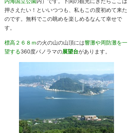
内海国立公園
内）です。下関の観光にきたらここは
押さえたい！といいつつも、私もこの度初めて来た
のです。無料でこの眺めを楽しめるなんて幸せで
す。
標高２６８ｍ
の火の山の山頂には
響灘や周防灘を一
望する
360度パノラマの
展望台
があります。