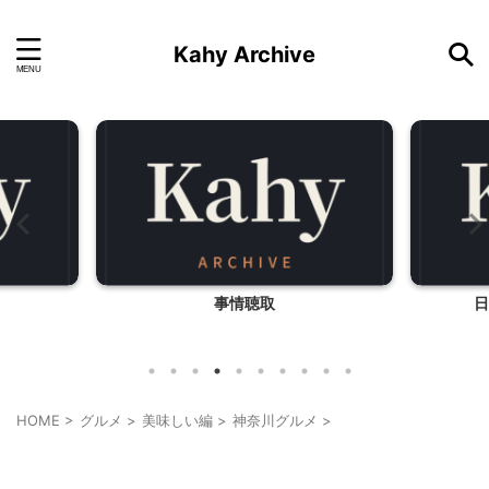
Kahy Archive
事情聴取
日
HOME
>
グルメ
>
美味しい編
>
神奈川グルメ
>
神奈川グルメ
贈答・お土産グルメ