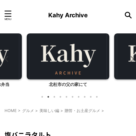
Kahy Archive
にて
バーバーパパ弁当
自
HOME
>
グルメ
>
美味しい編
>
贈答・お土産グルメ
>
贈答・お土産グルメ
塩バニラタルト